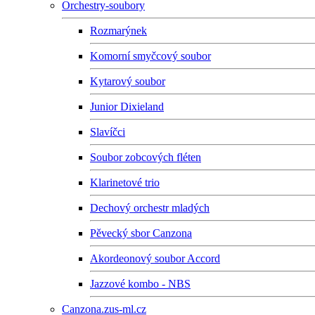
Orchestry-soubory
Rozmarýnek
Komorní smyčcový soubor
Kytarový soubor
Junior Dixieland
Slavíčci
Soubor zobcových fléten
Klarinetové trio
Dechový orchestr mladých
Pěvecký sbor Canzona
Akordeonový soubor Accord
Jazzové kombo - NBS
Canzona.zus-ml.cz