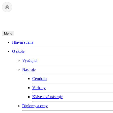
Základní umělecká škola Fryderyk
Menu
Hlavní strana
O škole
Vyučující
Nástroje
Cembalo
Varhany
Klávesové nástroje
Diplomy a ceny