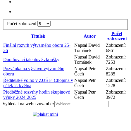
Počet zobrazení
Počet
Titulek
Autor
zobrazení
Finální rozvrh výtvarného oboru 25-
Napsal David
Zobrazení:
26
Tománek
6861
Napsal David
Zobrazení:
Doplňovací talentové zkoušky
Tománek
7253
Pozvánka na výstavu výtvarného
Napsal Petr
Zobrazení:
oboru
Čech
8285
Ředitelské volno v ZUŠ F. Chopina v
Napsal Petr
Zobrazení:
pátek 2. května
Čech
1228
Předběžné rozvrhy hodin skupinové
Napsal Petr
Zobrazení:
výuky 2024-2025
Čech
3972
Vyhledat na webu zus-ml.cz