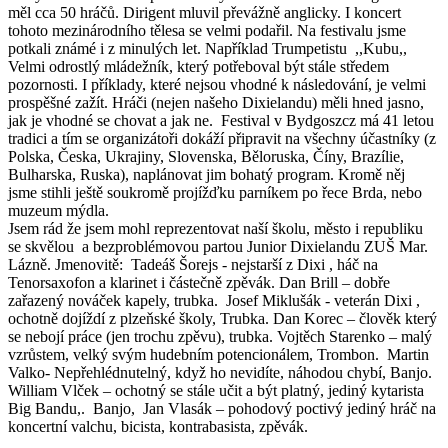
měl cca 50 hráčů. Dirigent mluvil převážně anglicky. I koncert
tohoto mezinárodního tělesa se velmi podařil. Na festivalu jsme
potkali známé i z minulých let. Například Trumpetistu ,,Kubu,,
Velmi odrostlý mládežník, který potřeboval být stále středem
pozornosti. I příklady, které nejsou vhodné k následování, je velmi
prospěšné zažít. Hráči (nejen našeho Dixielandu) měli hned jasno,
jak je vhodné se chovat a jak ne. Festival v Bydgoszcz má 41 letou
tradici a tím se organizátoři dokáží připravit na všechny účastníky (z
Polska, Česka, Ukrajiny, Slovenska, Běloruska, Číny, Brazílie,
Bulharska, Ruska), naplánovat jim bohatý program. Kromě něj
jsme stihli ještě soukromě projížďku parníkem po řece Brda, nebo
muzeum mýdla.
Jsem rád že jsem mohl reprezentovat naší školu, město i republiku
se skvělou a bezproblémovou partou Junior Dixielandu ZUŠ Mar.
Lázně. Jmenovitě: Tadeáš Šorejs - nejstarší z Dixi , háč na
Tenorsaxofon a klarinet i částečně zpěvák. Dan Brill – dobře
zařazený nováček kapely, trubka. Josef Miklušák - veterán Dixi ,
ochotně dojíždí z plzeňské školy, Trubka. Dan Korec – člověk který
se nebojí práce (jen trochu zpěvu), trubka. Vojtěch Starenko – malý
vzrůstem, velký svým hudebním potencionálem, Trombon. Martin
Valko- Nepřehlédnutelný, když ho nevidíte, náhodou chybí, Banjo.
William Vlček – ochotný se stále učit a být platný, jediný kytarista
Big Bandu,. Banjo, Jan Vlasák – pohodový poctivý jediný hráč na
koncertní valchu, bicista, kontrabasista, zpěvák.