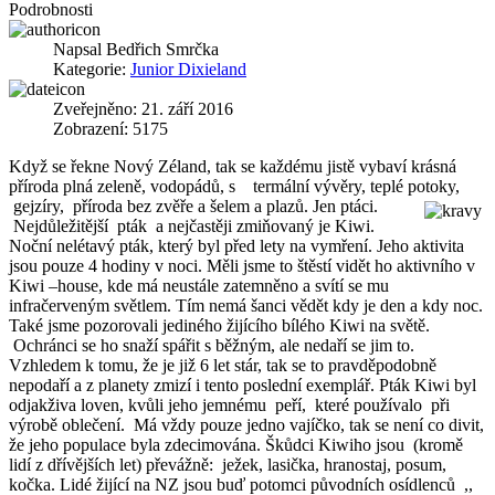
Podrobnosti
Napsal
Bedřich Smrčka
Kategorie:
Junior Dixieland
Zveřejněno: 21. září 2016
Zobrazení: 5175
Když se řekne Nový Zéland, tak se každému jistě vybaví krásná
příroda plná zeleně, vodopádů, s termální vývěry, teplé potoky,
gejzíry, příroda bez zvěře a šelem a plazů. Jen ptáci.
Nejdůležitější pták a nejčastěji zmiňovaný je Kiwi.
Noční nelétavý pták, který byl před lety na vymření. Jeho aktivita
jsou pouze 4 hodiny v noci. Měli jsme to štěstí vidět ho aktivního v
Kiwi –house, kde má neustále zatemněno a svítí se mu
infračerveným světlem. Tím nemá šanci vědět kdy je den a kdy noc.
Také jsme pozorovali jediného žijícího bílého Kiwi na světě.
Ochránci se ho snaží spářit s běžným, ale nedaří se jim to.
Vzhledem k tomu, že je již 6 let stár, tak se to pravděpodobně
nepodaří a z planety zmizí i tento poslední exemplář. Pták Kiwi byl
odjakživa loven, kvůli jeho jemnému peří, které používalo při
výrobě oblečení. Má vždy pouze jedno vajíčko, tak se není co divit,
že jeho populace byla zdecimována. Škůdci Kiwiho jsou (kromě
lidí z dřívějších let) převážně: ježek, lasička, hranostaj, posum,
kočka. Lidé žijící na NZ jsou buď potomci původních osídlenců ,,