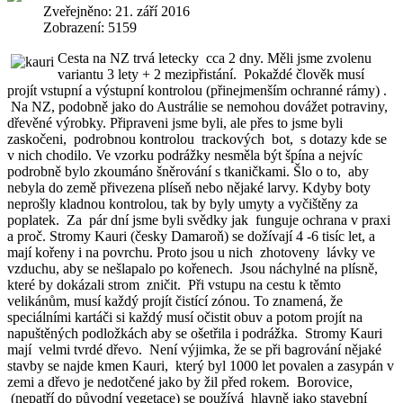
Zveřejněno: 21. září 2016
Zobrazení: 5159
Cesta na NZ trvá letecky cca 2 dny. Měli jsme zvolenu
variantu 3 lety + 2 mezipřistání. Pokaždé člověk musí
projít vstupní a výstupní kontrolou (přinejmenším ochranné rámy) .
Na NZ, podobně jako do Austrálie se nemohou dovážet potraviny,
dřevěné výrobky. Připraveni jsme byli, ale přes to jsme byli
zaskočeni, podrobnou kontrolou trackových bot, s dotazy kde se
v nich chodilo. Ve vzorku podrážky nesměla být špína a nejvíc
podrobně bylo zkoumáno šněrování s tkaničkami. Šlo o to, aby
nebyla do země přivezena plíseň nebo nějaké larvy. Kdyby boty
neprošly kladnou kontrolou, tak by byly umyty a vyčištěny za
poplatek. Za pár dní jsme byli svědky jak funguje ochrana v praxi
a proč. Stromy Kauri (česky Damaroň) se dožívají 4 -6 tisíc let, a
mají kořeny i na povrchu. Proto jsou u nich zhotoveny lávky ve
vzduchu, aby se nešlapalo po kořenech. Jsou náchylné na plísně,
které by dokázali strom zničit. Při vstupu na cestu k těmto
velikánům, musí každý projít čistící zónou. To znamená, že
speciálními kartáči si každý musí očistit obuv a potom projít na
napuštěných podložkách aby se ošetřila i podrážka. Stromy Kauri
mají velmi tvrdé dřevo. Není výjimka, že se při bagrování nějaké
stavby se najde kmen Kauri, který byl 1000 let povalen a zasypán v
zemi a dřevo je nedotčené jako by žil před rokem. Borovice,
(nepatří do původní vegetace) se používá hlavně jako stavební