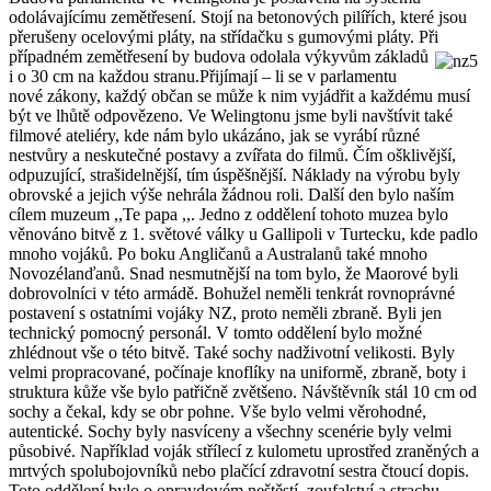
odolávajícímu zemětřesení. Stojí na betonových pilířích, které jsou
přerušeny ocelovými pláty, na střídačku s gumovými pláty. Při
případném zemětřesení by budova
odolala výkyvům základů
i o 30 cm na každou stranu.Přijímají – li se v parlamentu
nové zákony, každý občan se může k nim vyjádřit a každému musí
být ve lhůtě odpovězeno. Ve Welingtonu jsme byli navštívit také
filmové ateliéry, kde nám bylo ukázáno, jak se vyrábí různé
nestvůry a neskutečné postavy a zvířata do filmů. Čím ošklivější,
odpuzující, strašidelnější, tím úspěšnější. Náklady na výrobu byly
obrovské a jejich výše nehrála žádnou roli. Další den bylo naším
cílem muzeum ,,Te papa ,,. Jedno z oddělení tohoto muzea bylo
věnováno bitvě z 1. světové války u Gallipoli v Turtecku, kde padlo
mnoho vojáků. Po boku Angličanů a Australanů také mnoho
Novozélanďanů. Snad nesmutnější na tom bylo, že Maorové byli
dobrovolníci v této armádě. Bohužel neměli tenkrát rovnoprávné
postavení s ostatními vojáky NZ, proto neměli zbraně. Byli jen
technický pomocný personál. V tomto oddělení bylo možné
zhlédnout vše o této bitvě. Také sochy nadživotní velikosti. Byly
velmi propracované, počínaje knoflíky na uniformě, zbraně, boty i
struktura kůže vše bylo patřičně zvětšeno. Návštěvník stál 10 cm od
sochy a čekal, kdy se obr pohne. Vše bylo velmi věrohodné,
autentické. Sochy byly nasvíceny a všechny scenérie byly velmi
působivé. Například voják střílecí z kulometu uprostřed zraněných a
mrtvých spolubojovníků nebo plačící zdravotní sestra čtoucí dopis.
Toto oddělení bylo o opravdovém neštěstí, zoufalství a strachu.