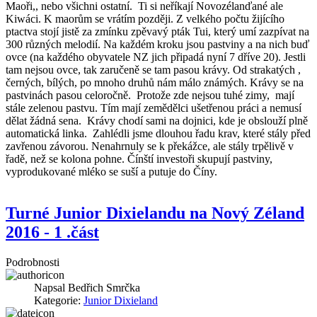
Maoři,, nebo všichni ostatní. Ti si neříkají Novozélanďané ale
Kiwáci. K maorům se vrátím později. Z velkého počtu žijícího
ptactva stojí jistě za zmínku zpěvavý pták Tui, který umí zazpívat na
300 různých melodií. Na každém kroku jsou pastviny a na nich buď
ovce (na každého obyvatele NZ jich připadá nyní 7 dříve 20). Jestli
tam nejsou ovce, tak zaručeně se tam pasou krávy. Od strakatých ,
černých, bílých, po mnoho druhů nám málo známých. Krávy se na
pastvinách pasou celoročně. Protože zde nejsou tuhé zimy, mají
stále zelenou pastvu. Tím mají zemědělci ušetřenou práci a nemusí
dělat žádná sena. Krávy chodí sami na dojnici, kde je obslouží plně
automatická linka. Zahlédli jsme dlouhou řadu krav, které stály před
zavřenou závorou. Nenahrnuly se k překážce, ale stály trpělivě v
řadě, než se kolona pohne. Čínští investoři skupují pastviny,
vyprodukované mléko se suší a putuje do Číny.
Turné Junior Dixielandu na Nový Zéland
2016 - 1 .část
Podrobnosti
Napsal
Bedřich Smrčka
Kategorie:
Junior Dixieland