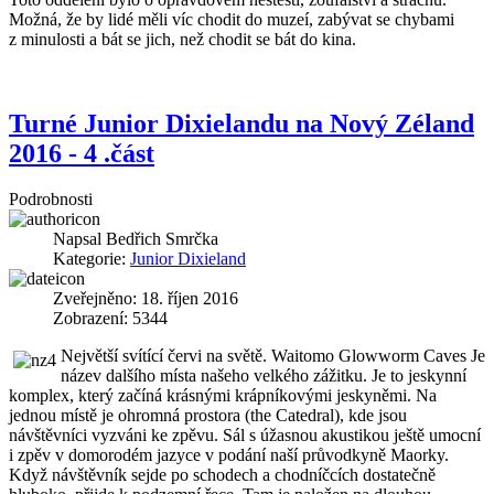
Možná, že by lidé měli víc chodit do muzeí, zabývat se chybami
z minulosti a bát se jich, než chodit se bát do kina.
Turné Junior Dixielandu na Nový Zéland
2016 - 4 .část
Podrobnosti
Napsal
Bedřich Smrčka
Kategorie:
Junior Dixieland
Zveřejněno: 18. říjen 2016
Zobrazení: 5344
Největší svítící červi na světě. Waitomo Glowworm Caves Je
název dalšího místa našeho velkého zážitku. Je to jeskynní
komplex, který začíná krásnými krápníkovými jeskyněmi. Na
jednou místě je ohromná prostora (the Catedral), kde jsou
návštěvníci vyzváni ke zpěvu. Sál s úžasnou akustikou ještě umocní
i zpěv v domorodém jazyce v podání naší průvodkyně Maorky.
Když návštěvník sejde po schodech a chodníčcích dostatečně