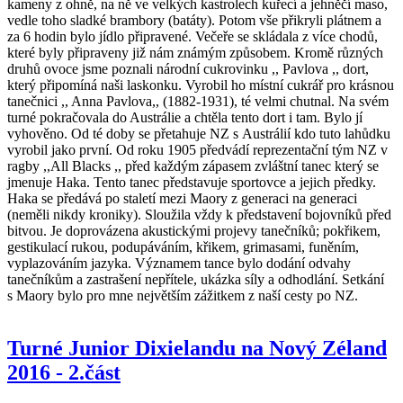
kameny z ohně, na ně ve velkých kastrolech kuřecí a jehněčí maso,
vedle toho sladké brambory (batáty). Potom vše přikryli plátnem a
za 6 hodin bylo jídlo připravené. Večeře se skládala z více chodů,
které byly připraveny již nám známým způsobem. Kromě různých
druhů ovoce jsme poznali národní cukrovinku ,, Pavlova ,, dort,
který připomíná naši laskonku. Vyrobil ho místní cukrář pro krásnou
tanečnici ,, Anna Pavlova,, (1882-1931), té velmi chutnal. Na svém
turné pokračovala do Austrálie a chtěla tento dort i tam. Bylo jí
vyhověno. Od té doby se přetahuje NZ s Austrálií kdo tuto lahůdku
vyrobil jako první. Od roku 1905 předvádí reprezentační tým NZ v
ragby ,,All Blacks ,, před každým zápasem zvláštní tanec který se
jmenuje Haka. Tento tanec představuje sportovce a jejich předky.
Haka se předává po staletí mezi Maory z generaci na generaci
(neměli nikdy kroniky). Sloužila vždy k představení bojovníků před
bitvou. Je doprovázena akustickými projevy tanečníků; pokřikem,
gestikulací rukou, podupáváním, křikem, grimasami, funěním,
vyplazováním jazyka. Významem tance bylo dodání odvahy
tanečníkům a zastrašení nepřítele, ukázka síly a odhodlání. Setkání
s Maory bylo pro mne největším zážitkem z naší cesty po NZ.
Turné Junior Dixielandu na Nový Zéland
2016 - 2.část