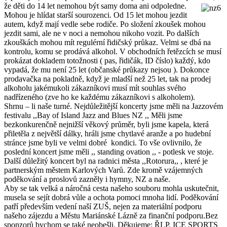
že děti do 14 let nemohou být samy
doma ani odpoledne.
Mohou je hlídat starší sourozenci. Od 15 let mohou jezdit
autem, když mají vedle sebe rodiče. Po složení zkoušek mohou
jezdit sami, ale ne v noci a nemohou nikoho vozit. Po dalších
zkouškách mohou mít regulérní řidičský průkaz. Velmi se dbá na
kontrolu, komu se prodává alkohol. V obchodních řetězcích se musí
prokázat dokladem totožnosti ( pas, řidičák, ID číslo) každý, kdo
vypadá, že mu není 25 let (občanské průkazy nejsou ). Dokonce
prodavačka na pokladně, když je mladší než 25 let, tak na prodej
alkoholu jakémukoli zákazníkovi musí mít souhlas svého
nadřízeného (zve ho ke každému zákazníkovi s alkoholem).
Shrnu – li naše turné. Nejdůležitější koncerty jsme měli na Jazzovém
festivalu ,,Bay of Island Jazz and Blues NZ ,, Měli jsme
bezkonkurenčně nejnižší věkový průměr, byli jsme kapela, která
přiletěla z největší dálky, hráli jsme chytlavé aranže a po hudební
stránce jsme byli ve velmi dobré kondici. To vše ovlivnilo, že
poslední koncert jsme měli ,, standing ovation ,, - potlesk ve stoje.
Další důležitý koncert byl na radnici města ,,Rotorura,, , které je
partnerským městem Karlových Varů. Zde kromě vzájemných
poděkování a proslovů zazněly i hymny, NZ a naše.
Aby se tak velká a náročná cesta našeho souboru mohla uskutečnit,
musela se sejít dobrá vůle a ochota pomoci mnoha lidí. Poděkování
patří především vedení naší ZUŠ, nejen za materiální podporu
našeho zájezdu a Městu Mariánské Lázně za finanční podporu.Bez
sponzorů bychom se také neobešli. Děkujeme: ŘLP, ICE SPORTS