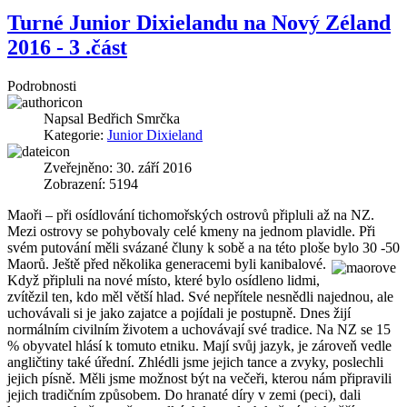
Turné Junior Dixielandu na Nový Zéland
2016 - 3 .část
Podrobnosti
Napsal
Bedřich Smrčka
Kategorie:
Junior Dixieland
Zveřejněno: 30. září 2016
Zobrazení: 5194
Maoři – při osídlování tichomořských ostrovů připluli až na NZ.
Mezi ostrovy se pohybovaly celé kmeny na jednom plavidle. Při
svém putování měli svázané čluny k sobě a na této ploše bylo 30 -50
Maorů. Ještě před několika
generacemi byli kanibalové.
Když připluli na nové místo, které bylo osídleno lidmi,
zvítězil ten, kdo měl větší hlad. Své nepřítele nesnědli najednou, ale
uchovávali si je jako zajatce a pojídali je postupně. Dnes žijí
normálním civilním životem a uchovávají své tradice. Na NZ se 15
% obyvatel hlásí k tomuto etniku. Mají svůj jazyk, je zároveň vedle
angličtiny také úřední. Zhlédli jsme jejich tance a zvyky, poslechli
jejich písně. Měli jsme možnost být na večeři, kterou nám připravili
jejich tradičním způsobem. Do hranaté díry v zemi (peci), dali