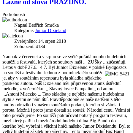
Lázně od slova PRÁZDNO.
Podrobnosti
Napsal
Bedřich Smrčka
Kategorie:
Junior Dixieland
Zveřejněno: 14. srpen 2018
Zobrazení: 4184
Naopak v červenci a v srpnu se ve světě pořádá mnoho hudebních
soutěží a festivalů, kterých se soubory naší ,, ZUŠky ,, zúčastňují.
Letos v době 27.6.- 4.7. Byl Junior Dixieland v polské Bydgoszcz
na soutěži a
festivalu. Jednou z podmínek této soutěže
je, aby v soutěžním repertoáru byla skladba nějakého
polského autora. Náš Dixieland měl připravenou aranž ústřední
melodie, z večerníčku ,, Slavný lovec Pampalini,, od autora
,,Antoni Mleczko ,,. Tato skladba je nejblíže našemu hudebnímu
stylu a velmi se nám líbí. Pravděpodobně se naše nadšení z této
hudby odrazilo i v našem soutěžním podání, kterého si všimla i
porota. Možná i proto jsme dostali za soutěž Národní cenu. Velmi si
toho považujeme. Po soutěži pokračoval bohatý program festivalu,
mezi který patřila i mezinárodní hudební dílna Big Bandu do
kterého byli vybráni i všichni hráči našeho Junior Dixielandu. Byl to
velký hudební zážitek pro všechny. Tento mezinárodní Big Band