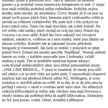
hluboko, přijde k podzemní řece. Tam je naložen na dlouhou
pramici a je neslyšně vezen tunelovým komplexem ve tmě. U stopu
jsou malá světýlka podobná našim světluškám. Světýlek nejsou
desítky nebo stovky, ale desetitisíce. Červy dlouhé až 8 cm jsou na
stropě (svítí pouze jejich část). Intenzita jejich vydávaného světla je
závislá na velikosti vyhladovění. My jsme byli v této jeskyni na
konci jejich zimy. Tento čas mají dost hlad, tak svítily krásně. Na
své světlo vábí mušky, které chytají na svůj lep (sliz). Potom lep
vcucnou i se svou obětí. Když tito červi zakončí své vývojové
stádium, zakuklí se, vylíhnou se z nich mušky, které jsou lákány na
úžasná světýlka. Bohužel zde je zakázané focení, přiložená
fotografie je fotomontáž. Jak jsem se zmínil, v jeskyních se pluje
potmě.Nový Zéland má mnoho specifik. Například : Nemají směsné
baterie na vodu, v každém umyvadle jsou 2 kohoutky, zvlášť
studena a teplá. Tím si nemůžete namíchat teplotu tekoucí
vody.Kromě nejhlavnějších silnic jsou běžné jednosměrné mosty
,,ONE LINE BRIDGE,,. V praxi to znamená, že mosty jsou užší
než silnice a je na nich vždy jen jeden pruh. S upozorňující dopravní
značkou kdo má přednost.Hlavní město NZ, Wellington, je svou
rozlohou 4. největší město na světě. Je to tím, že se do jeho plochy
počítají i ostrovy v okolí a i rozloha moře mezi nimi. Na některých
velkých křižovatkách je režim, kdy všechny auta mají červenou a
chodci mohou jak potřebují třeba jít napříč křižovatkou. Elektrárny
na NZ jsou pouze: vodní, větrné, termální a příbojové.