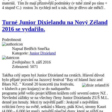
materiál. Tím že mají příznivější podmínky (v tuhé zimě po ránu +
4 stupně C.) rostou 3x rychleji než u nás, tím je dřevo ale měkčí .
Turné Junior Dixielandu na Nový Zéland
2016 se vydařilo.
Podrobnosti
Napsal
Bedřich Smrčka
Kategorie:
Junior Dixieland
Zveřejněno: 9. září 2016
Zobrazení: 5071
Takřka celý srpen byl Junior Dixieland na cestách. Hlavní důvod
bylo přijaté pozvání na Jazzový festival "Bay of Island Jazz and
Blues NZ. "
Kromě 20 koncertů (na festivalu,
v klubech a pro krajany) se do nadupaného
programu ještě vešlo projet křížem krážem celý severní ostrov NZ .
Nevšední zážitky se na všechny členy Junior Dixielandu ZUŠ M.L.
denně jen hrnuly. Mezi ty největší patří : Jeskyně s největšími
svítícími červy na světě, setkání s Maory, pták Kiwi, stromy Kauri
(4 000 – 6 000 let staré), největší písečné duny, které se sjíždí na