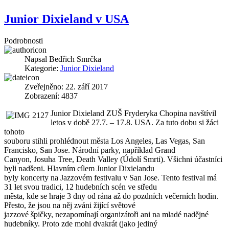
Junior Dixieland v USA
Podrobnosti
Napsal
Bedřich Smrčka
Kategorie:
Junior Dixieland
Zveřejněno: 22. září 2017
Zobrazení: 4837
Junior Dixieland ZUŠ Fryderyka Chopina navštívil
letos v době 27.7. – 17.8. USA. Za tuto dobu si žáci
tohoto
souboru stihli prohlédnout města Los Angeles, Las Vegas, San
Francisko, San Jose. Národní parky, například Grand
Canyon, Josuha Tree, Death Valley (Údolí Smrti). Všichni účastníci
byli nadšeni. Hlavním cílem Junior Dixielandu
byly koncerty na Jazzovém festivalu v San Jose. Tento festival má
31 let svou tradici, 12 hudebních scén ve středu
města, kde se hraje 3 dny od rána až do pozdních večerních hodin.
Přesto, že jsou na něj zváni žijící světové
jazzové špičky, nezapomínají organizátoři ani na mladé nadějné
hudebníky. Proto zde mohl dvakrát (jako jediný