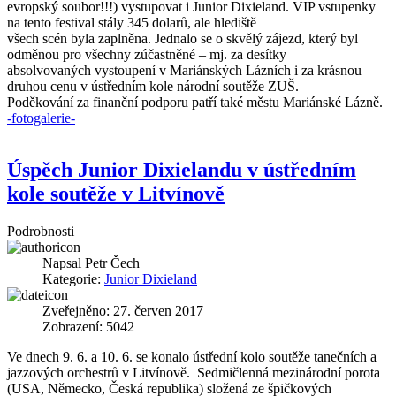
evropský soubor!!!) vystupovat i Junior Dixieland. VIP vstupenky
na tento festival stály 345 dolarů, ale hlediště
všech scén byla zaplněna. Jednalo se o skvělý zájezd, který byl
odměnou pro všechny zúčastněné – mj. za desítky
absolvovaných vystoupení v Mariánských Lázních i za krásnou
druhou cenu v ústředním kole národní soutěže ZUŠ.
Poděkování za finanční podporu patří také městu Mariánské Lázně.
-fotogalerie-
Úspěch Junior Dixielandu v ústředním
kole soutěže v Litvínově
Podrobnosti
Napsal
Petr Čech
Kategorie:
Junior Dixieland
Zveřejněno: 27. červen 2017
Zobrazení: 5042
Ve dnech 9. 6. a 10. 6. se konalo ústřední kolo soutěže tanečních a
jazzových orchestrů v Litvínově. Sedmičlenná mezinárodní porota
(USA, Německo, Česká republika) složená ze špičkových