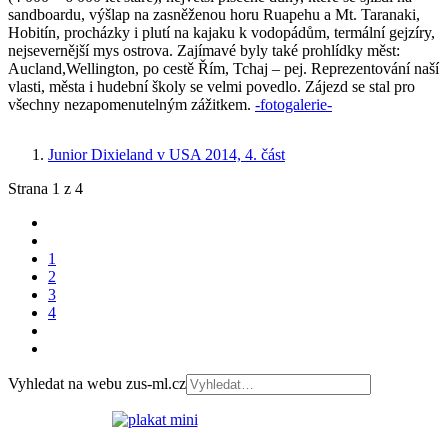
sandboardu, výšlap na zasněženou horu Ruapehu a Mt. Taranaki,
Hobitín, procházky i plutí na kajaku k vodopádům, termální gejzíry,
nejsevernější mys ostrova. Zajímavé byly také prohlídky měst:
Aucland,Wellington, po cestě Řím, Tchaj – pej. Reprezentování naší
vlasti, města i hudební školy se velmi povedlo. Zájezd se stal pro
všechny nezapomenutelným zážitkem.
-fotogalerie-
Junior Dixieland v USA 2014, 4. část
Strana 1 z 4
1
2
3
4
Vyhledat na webu zus-ml.cz