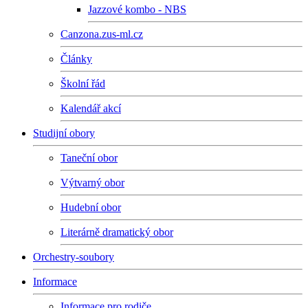
Jazzové kombo - NBS
Canzona.zus-ml.cz
Články
Školní řád
Kalendář akcí
Studijní obory
Taneční obor
Výtvarný obor
Hudební obor
Literárně dramatický obor
Orchestry-soubory
Informace
Informace pro rodiče