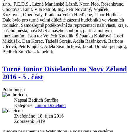
s.r.o., F.E.D.S., Lázně Mariánské Lázně, Neon Neo, Rosenkranc,
Chodovar, Eutit, Vila Patriot, Ing. Petr Novotný, Vojáček,
Kozlovna, Obec Valy, Prádelna Velká Hleďsebe, Libor Hodina.
Dále bylo pro turné velmi důležité zázemí hudebníků ve vlastních
rodinách. Samozřejmě poděkování za reprezentaci naší vlasti, kraje,
našeho města, naší ZUŠ a našeho souboru, patří samotným
muzikantům. Jsou to: Vojtěch Knedlík, Štěpánka Kolářová, Josef
Miklušák, Dan Korec, Tadeáš Šorejs, Adéla Rašánková, Barbora
Ulčová, Petr Krajňák, Adéla Sismilichová, Jakub Douda- pedagog,
Bedřich Smrčka – kapelník.
Turné Junior Dixielandu na Nový Zéland
2016 - 5 . část
Podrobnosti
Napsal
Bedřich Smrčka
Kategorie:
Junior Dixieland
Zveřejněno: 18. říjen 2016
Zobrazení: 5419
Budova parlamentu ve Welingtonu je postavena na systému