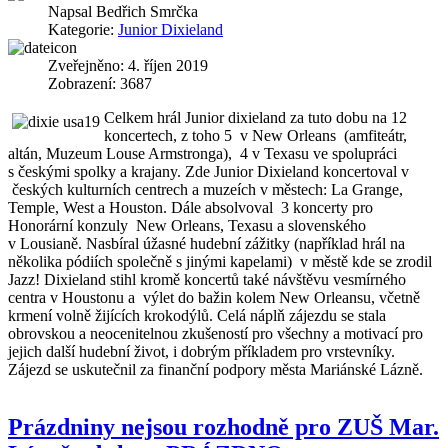
Napsal
Bedřich Smrčka
Kategorie:
Junior Dixieland
Zveřejněno: 4. říjen 2019
Zobrazení: 3687
Celkem hrál Junior dixieland za tuto dobu na 12
koncertech, z toho 5 v New Orleans (amfiteátr,
altán, Muzeum Louse Armstronga), 4 v Texasu ve spolupráci
s českými spolky a krajany. Zde Junior Dixieland koncertoval v
českých kulturních centrech a muzeích v městech: La Grange,
Temple, West a Houston. Dále absolvoval 3 koncerty pro
Honorární konzuly New Orleans, Texasu a slovenského
v Lousianě. Nasbíral úžasné hudební zážitky (například hrál na
několika pódiích společně s jinými kapelami) v městě kde se zrodil
Jazz! Dixieland stihl kromě koncertů také návštěvu vesmírného
centra v Houstonu a výlet do bažin kolem New Orleansu, včetně
krmení volně žijících krokodýlů. Celá náplň zájezdu se stala
obrovskou a neocenitelnou zkušeností pro všechny a motivací pro
jejich další hudební život, i dobrým příkladem pro vrstevníky.
Zájezd se uskutečnil za finanční podpory města Mariánské Lázně.
Prázdniny nejsou rozhodně pro ZUŠ Mar.