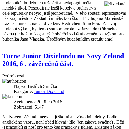
hudebníků, hudebních režisérů
a pedagogů, měla
nelehký úkol. Posoudit nejlepší kapely a orchestry z
celé republiky nebylo jistě jednoduché. V této soutěži reprezentoval
náš kraj, město a Základní uměleckou školu F. Chopina Mariánské
Lázně Junior Dixieland vedený Bedřichem Smrčkou. Za svůj
hudební výkon, byl tento soubor porotou zařazen do stříbrného
pásma (tedy 2. místo) a ještě obdržel zvláštní ocenění za výkon pro
bubeníka Jana Vlasáka. Úspěšným hudebníkům gratulujeme!
Turné Junior Dixielandu na Nový Zéland
2016, 6 . závěrečná část.
Podrobnosti
Napsal
Bedřich Smrčka
Kategorie:
Junior Dixieland
Zveřejněno: 20. říjen 2016
Zobrazení: 5147
Na Novém Zélandu neexistují školní ani závodní jídelny. Podle
anglického vzoru, není oběd hlavní jídlo (jen taková svačina) . Děti
(i pracující) si nosí pro tento čas krabičky s jídlem. Existuje zákon,