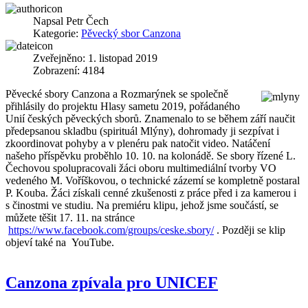
Napsal
Petr Čech
Kategorie:
Pěvecký sbor Canzona
Zveřejněno: 1. listopad 2019
Zobrazení: 4184
Pěvecké sbory Canzona a Rozmarýnek se společně
přihlásily do projektu Hlasy sametu 2019, pořádaného
Unií českých pěveckých sborů. Znamenalo to se během září naučit
předepsanou skladbu (spirituál Mlýny), dohromady ji sezpívat i
zkoordinovat pohyby a v plenéru pak natočit video. Natáčení
našeho příspěvku proběhlo 10. 10. na kolonádě. Se sbory řízené L.
Čechovou spolupracovali žáci oboru multimediální tvorby VO
vedeného M. Voříškovou, o technické zázemí se kompletně postaral
P. Kouba. Žáci získali cenné zkušenosti z práce před i za kamerou i
s činostmi ve studiu. Na premiéru klipu, jehož jsme součástí, se
můžete těšit 17. 11. na stránce
https://www.facebook.com/groups/ceske.sbory/
. Později se klip
objeví také na YouTube.
Canzona zpívala pro UNICEF