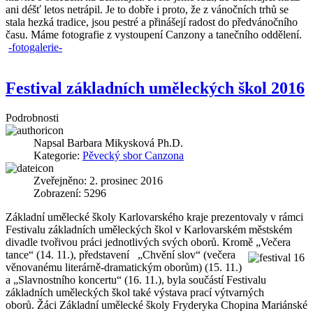
ani déšť letos netrápil. Je to dobře i proto, že z vánočních trhů se
stala hezká tradice, jsou pestré a přinášejí radost do předvánočního
času. Máme fotografie z vystoupení Canzony a tanečního oddělení.
-fotogalerie-
Festival základních uměleckých škol 2016
Podrobnosti
Napsal
Barbara Mikysková Ph.D.
Kategorie:
Pěvecký sbor Canzona
Zveřejněno: 2. prosinec 2016
Zobrazení: 5296
Základní umělecké školy Karlovarského kraje prezentovaly v rámci
Festivalu základních uměleckých škol v Karlovarském městském
divadle tvořivou práci jednotlivých svých oborů. Kromě „Večera
tance“ (14. 11.), představení
„Chvění slov“ (večera
věnovanému literárně-dramatickým oborům) (15. 11.)
a „Slavnostního koncertu“ (16. 11.), byla součástí Festivalu
základních uměleckých škol také výstava prací výtvarných
oborů. Žáci Základní umělecké školy Fryderyka Chopina Mariánské