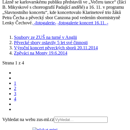
Lázně se karlovarskému publiku představili ve „Večeru tance“ (žáci
B. Mikyskové s choreografií Padající andělé) a 16. 11. v programu
„Slavnostního koncertu“, kde koncertovalo Klarinetové trio žáků
Petra Čecha a pěvecký sbor Canzona pod vedením sbormistryně
Lenky Čechové.
-fotogalerie-
-fotogalerie koncert 16.11. -
Soubory ze ZUŠ na turné v Anglii
Pěvecké sbory oslavily 5 let své činnosti
Výroční koncert pěveckých sborů 20.11.2014
Zpěváci na Monty 19.6.2014
Strana 1 z 4
1
2
3
4
Vyhledat na webu zus-ml.cz