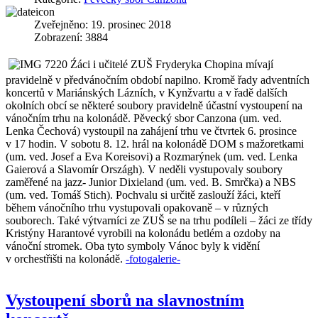
Zveřejněno: 19. prosinec 2018
Zobrazení: 3884
Źáci i učitelé ZUŠ Fryderyka Chopina mívají
pravidelně v předvánočním období napilno. Kromě řady adventních
koncertů v Mariánských Lázních, v Kynžvartu a v řadě dalších
okolních obcí se některé soubory pravidelně účastní vystoupení na
vánočním trhu na kolonádě. Pěvecký sbor Canzona (um. ved.
Lenka Čechová) vystoupil na zahájení trhu ve čtvrtek 6. prosince
v 17 hodin. V sobotu 8. 12. hrál na kolonádě DOM s mažoretkami
(um. ved. Josef a Eva Koreisovi) a Rozmarýnek (um. ved. Lenka
Gaierová a Slavomír Országh). V neděli vystupovaly soubory
zaměřené na jazz- Junior Dixieland (um. ved. B. Smrčka) a NBS
(um. ved. Tomáš Stich). Pochvalu si určitě zaslouží žáci, kteří
během vánočního trhu vystupovali opakovaně – v různých
souborech. Také výtvarníci ze ZUŠ se na trhu podíleli – žáci ze třídy
Kristýny Harantové vyrobili na kolonádu betlém a ozdoby na
vánoční stromek. Oba tyto symboly Vánoc byly k vidění
v orchestřišti na kolonádě.
-fotogalerie-
Vystoupení sborů na slavnostním