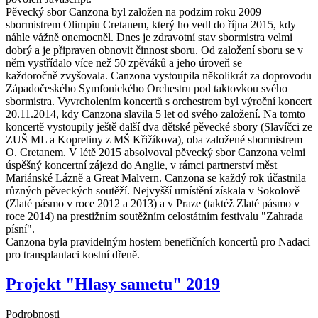
Pěvecký sbor Canzona byl založen na podzim roku 2009
sbormistrem Olimpiu Cretanem, který ho vedl do října 2015, kdy
náhle vážně onemocněl. Dnes je zdravotní stav sbormistra velmi
dobrý a je připraven obnovit činnost sboru. Od založení sboru se v
něm vystřídalo více než 50 zpěváků a jeho úroveň se
každoročně zvyšovala. Canzona vystoupila několikrát za doprovodu
Západočeského Symfonického Orchestru pod taktovkou svého
sbormistra. Vyvrcholením koncertů s orchestrem byl výroční koncert
20.11.2014, kdy Canzona slavila 5 let od svého založení. Na tomto
koncertě vystoupily ještě další dva dětské pěvecké sbory (Slavíčci ze
ZUŠ ML a Kopretiny z MŠ Křižíkova), oba založené sbormistrem
O. Cretanem. V létě 2015 absolvoval pěvecký sbor Canzona velmi
úspěšný koncertní zájezd do Anglie, v rámci partnerství měst
Mariánské Lázně a Great Malvern. Canzona se každý rok účastnila
různých pěveckých soutěží. Nejvyšší umístění získala v Sokolově
(Zlaté pásmo v roce 2012 a 2013) a v Praze (taktéž Zlaté pásmo v
roce 2014) na prestižním soutěžním celostátním festivalu "Zahrada
písní".
Canzona byla pravidelným hostem benefičních koncertů pro Nadaci
pro transplantaci kostní dřeně.
Projekt "Hlasy sametu" 2019
Podrobnosti