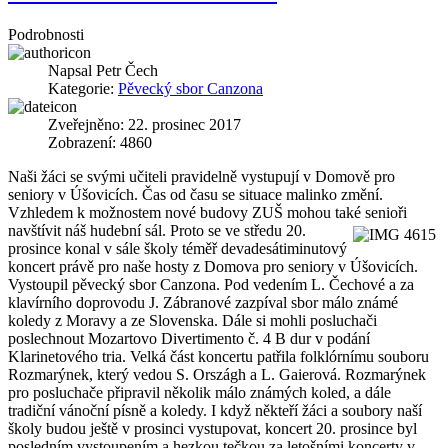
Podrobnosti
Napsal
Petr Čech
Kategorie:
Pěvecký sbor Canzona
Zveřejněno: 22. prosinec 2017
Zobrazení: 4860
Naši žáci se svými učiteli pravidelně vystupují v Domově pro
seniory v Úšovicích. Čas od času se situace malinko změní.
Vzhledem k možnostem nové budovy ZUŠ mohou také senioři
navštívit náš hudební sál. Proto se ve středu 20.
prosince konal v sále školy téměř devadesátiminutový
koncert právě pro naše hosty z Domova pro seniory v Úšovicích.
Vystoupil pěvecký sbor Canzona. Pod vedením L. Čechové a za
klavírního doprovodu J. Zábranové zazpíval sbor málo známé
koledy z Moravy a ze Slovenska. Dále si mohli posluchači
poslechnout Mozartovo Divertimento č. 4 B dur v podání
Klarinetového tria. Velká část koncertu patřila folklórnímu souboru
Rozmarýnek, který vedou S. Országh a L. Gaierová. Rozmarýnek
pro posluchače připravil několik málo známých koled, a dále
tradiční vánoční písně a koledy. I když někteří žáci a soubory naší
školy budou ještě v prosinci vystupovat, koncert 20. prosince byl
posledním vystoupením a hezkou tečkou za letošními koncerty v