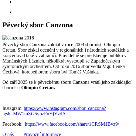
Pěvecký sbor Canzona
Pěvecký sbor Canzona založil v roce 2009 sbormistr Olimpiu
Cretan. Sbor získal ocenění v regionálních i národních soutěžích a
koncertoval také v zahraničí. Pravidelně se představuje publiku v
Mariánských Lázních, několikrát vystoupil se Západočeským
symfonickým orchestrem. Od roku 2016 sbor vedla Mgr. Lenka
Čechová, korepetitorem sboru byl Tomáš Vašinka.
Od září 2025 se k pěveckému sboru Canzona vrátil jeho zakládající
sbormistr
Olimpiu Cretan.
Instagram:
https://www.instagram.com/sbor_canzona?
igsh=MW1mZG5vbzFnYjYzdA==
Facebook:
https://www.facebook.com/share/1CRSM1Bvz9/
O nás
Provozní informace