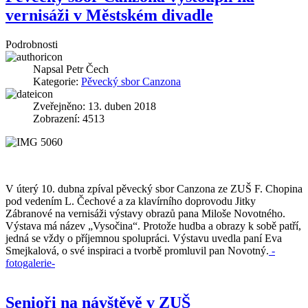
vernisáži v Městském divadle
Podrobnosti
Napsal
Petr Čech
Kategorie:
Pěvecký sbor Canzona
Zveřejněno: 13. duben 2018
Zobrazení: 4513
V úterý 10. dubna zpíval pěvecký sbor Canzona ze ZUŠ F. Chopina
pod vedením L. Čechové a za klavírního doprovodu Jitky
Zábranové na vernisáži výstavy obrazů pana Miloše Novotného.
Výstava má název „Vysočina“. Protože hudba a obrazy k sobě patří,
jedná se vždy o příjemnou spolupráci. Výstavu uvedla paní Eva
Smejkalová, o své inspiraci a tvorbě promluvil pan Novotný.
-
fotogalerie-
Senioři na návštěvě v ZUŠ