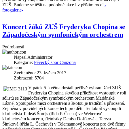
ZUŠ. Budeme se těšit na podobné akce i v příštím roce!
-
fotogalerie-
Koncert žáků ZUŠ Fryderyka Chopina se
Západočeským symfonickým orchestrem
Podrobnosti
Napsal
Administrator
Kategorie:
Pěvecký sbor Canzona
Zveřejněno: 23. květen 2017
Zobrazení: 5704
V pátek 5. května dostali pečlivě vybraní žáci ZUŠ
Fryderyka Chopina skvělou příležitost vystoupit v roli
sólistů se Západočeským symfonickým orchestrem Mariánské
Lázně. Spolupráce mezi orchestrem a školou je tradiční a přirozená.
Zejména v pravidelných koncertech pro děti. Tentokrát vystoupili
klarinetista Tadeáš Šorejs (třída P. Čecha) ve Weberově
klarinetovém koncertu, flétnistky Denisa Doffková a Tereza
Šimková (třída L. Čechové) v Telemannově koncertu pro dvě flétny