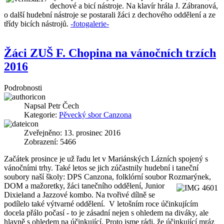
dechové a bicí nástroje. Na klavír hrála J. Zábranová,
o další hudební nástroje se postarali žáci z dechového oddělení a ze
třídy bicích nástrojů.
-fotogalerie-
Žáci ZUŠ F. Chopina na vánočních trzích
2016
Podrobnosti
Napsal
Petr Čech
Kategorie:
Pěvecký sbor Canzona
Zveřejněno: 13. prosinec 2016
Zobrazení: 5466
Začátek prosince je už řadu let v Mariánských Lázních spojený s
vánočními trhy. Také letos se jich zúčastnily hudební i taneční
soubory naší školy: DPS Canzona, folklórní soubor Rozmarýnek,
DOM a mažoretky, žáci tanečního
oddělení, Junior
Dixieland a Jazzové kombo. Na tvořivé dílně se
podílelo také výtvarné oddělení. V letošním roce účinkujícím
docela přálo počasí - to je zásadní nejen s ohledem na diváky, ale
hlavně s ohledem na účinkující. Proto jsme rádi, že účinkující mráz