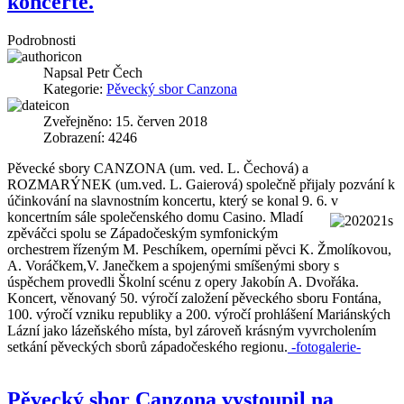
koncertě.
Podrobnosti
Napsal
Petr Čech
Kategorie:
Pěvecký sbor Canzona
Zveřejněno: 15. červen 2018
Zobrazení: 4246
Pěvecké sbory CANZONA (um. ved. L. Čechová) a
ROZMARÝNEK (um.ved. L. Gaierová) společně přijaly pozvání k
účinkování na slavnostním koncertu, který se konal 9. 6. v
koncertním sále společenského domu
Casino. Mladí
zpěváčci spolu se Západočeským symfonickým
orchestrem řízeným M. Peschíkem, operními pěvci K. Žmolíkovou,
A. Voráčkem,V. Janečkem a spojenými smíšenými sbory s
úspěchem provedli Školní scénu z opery Jakobín A. Dvořáka.
Koncert, věnovaný 50. výročí založení pěveckého sboru Fontána,
100. výročí vzniku republiky a 200. výročí prohlášení Mariánských
Lázní jako lázeňského místa, byl zároveň krásným vyvrcholením
setkání pěveckých sborů západočeského regionu.
-fotogalerie-
Pěvecký sbor Canzona vystoupil na