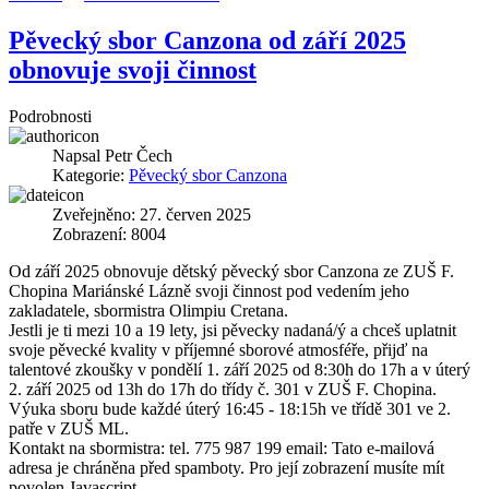
Pěvecký sbor Canzona od září 2025
obnovuje svoji činnost
Podrobnosti
Napsal
Petr Čech
Kategorie:
Pěvecký sbor Canzona
Zveřejněno: 27. červen 2025
Zobrazení: 8004
Od září 2025 obnovuje dětský pěvecký sbor Canzona ze ZUŠ F.
Chopina Mariánské Lázně svoji činnost pod vedením jeho
zakladatele, sbormistra Olimpiu Cretana.
Jestli je ti mezi 10 a 19 lety, jsi pěvecky nadaná/ý a chceš uplatnit
svoje pěvecké kvality v příjemné sborové atmosféře, přijď na
talentové zkoušky v pondělí 1. září 2025 od 8:30h do 17h a v úterý
2. září 2025 od 13h do 17h do třídy č. 301 v ZUŠ F. Chopina.
Výuka sboru bude každé úterý 16:45 - 18:15h ve třídě 301 ve 2.
patře v ZUŠ ML.
Kontakt na sbormistra: tel. 775 987 199 email:
Tato e-mailová
adresa je chráněna před spamboty. Pro její zobrazení musíte mít
povolen Javascript.