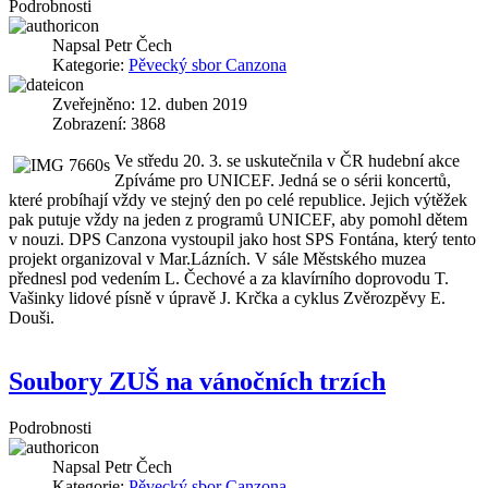
Podrobnosti
Napsal
Petr Čech
Kategorie:
Pěvecký sbor Canzona
Zveřejněno: 12. duben 2019
Zobrazení: 3868
Ve středu 20. 3. se uskutečnila v ČR hudební akce
Zpíváme pro UNICEF. Jedná se o sérii koncertů,
které probíhají vždy ve stejný den po celé republice. Jejich výtěžek
pak putuje vždy na jeden z programů UNICEF, aby pomohl dětem
v nouzi. DPS Canzona vystoupil jako host SPS Fontána, který tento
projekt organizoval v Mar.Lázních. V sále Městského muzea
přednesl pod vedením L. Čechové a za klavírního doprovodu T.
Vašinky lidové písně v úpravě J. Krčka a cyklus Zvěrozpěvy E.
Douši.
Soubory ZUŠ na vánočních trzích
Podrobnosti
Napsal
Petr Čech
Kategorie:
Pěvecký sbor Canzona