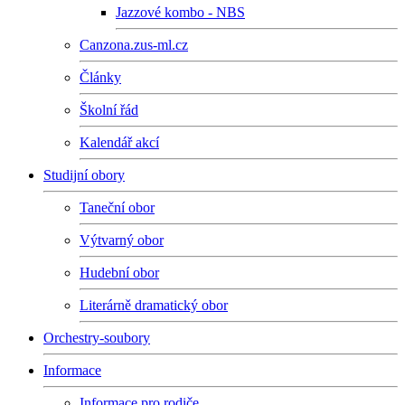
Jazzové kombo - NBS
Canzona.zus-ml.cz
Články
Školní řád
Kalendář akcí
Studijní obory
Taneční obor
Výtvarný obor
Hudební obor
Literárně dramatický obor
Orchestry-soubory
Informace
Informace pro rodiče