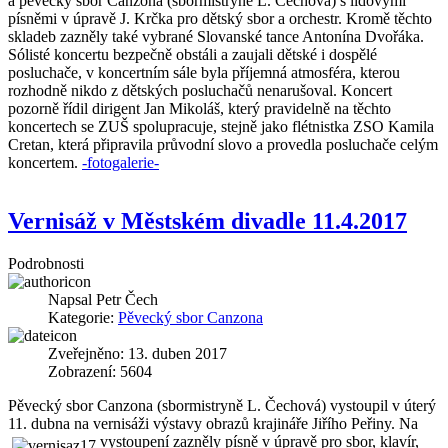
a pěvecký sbor Canzona (sbormistryně L. Čechová) s lidovými
písněmi v úpravě J. Krčka pro dětský sbor a orchestr. Kromě těchto
skladeb zazněly také vybrané Slovanské tance Antonína Dvořáka.
Sólisté koncertu bezpečně obstáli a zaujali dětské i dospělé
posluchače, v koncertním sále byla příjemná atmosféra, kterou
rozhodně nikdo z dětských posluchačů nenarušoval. Koncert
pozorně řídil dirigent Jan Mikoláš, který pravidelně na těchto
koncertech se ZUŠ spolupracuje, stejně jako flétnistka ZSO Kamila
Cretan, která připravila průvodní slovo a provedla posluchače celým
koncertem.
-fotogalerie-
Vernisáž v Městském divadle 11.4.2017
Podrobnosti
Napsal
Petr Čech
Kategorie:
Pěvecký sbor Canzona
Zveřejněno: 13. duben 2017
Zobrazení: 5604
Pěvecký sbor Canzona (sbormistryně L. Čechová) vystoupil v úterý
11. dubna na vernisáži výstavy obrazů krajináře Jiřího Peřiny. Na
vystoupení zazněly písně v úpravě pro sbor, klavír,