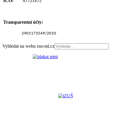
IČO:
47721472
Transparentní účty:
2901173549/2010
Vyhledat na webu zus-ml.cz