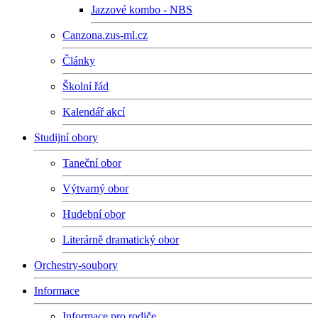
Jazzové kombo - NBS
Canzona.zus-ml.cz
Články
Školní řád
Kalendář akcí
Studijní obory
Taneční obor
Výtvarný obor
Hudební obor
Literárně dramatický obor
Orchestry-soubory
Informace
Informace pro rodiče