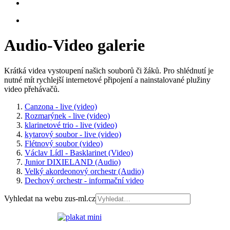
Audio-Video galerie
Krátká videa vystoupení našich souborů či žáků. Pro shlédnutí je
nutné mít rychlejší internetové připojení a nainstalované plužiny
video přehávačů.
Canzona - live (video)
Rozmarýnek - live (video)
klarinetové trio - live (video)
kytarový soubor - live (video)
Flétnový soubor (video)
Václav Lídl - Basklarinet (Video)
Junior DIXIELAND (Audio)
Velký akordeonový orchestr (Audio)
Dechový orchestr - informační video
Vyhledat na webu zus-ml.cz