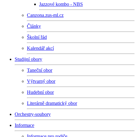
Jazzové kombo - NBS
Canzona.zus-ml.cz
Články
Školní řád
Kalendář akcí
Studijní obory
Taneční obor
Výtvarný obor
Hudební obor
Literárně dramatický obor
Orchestry-soubory
Informace
Informace pro rodiče