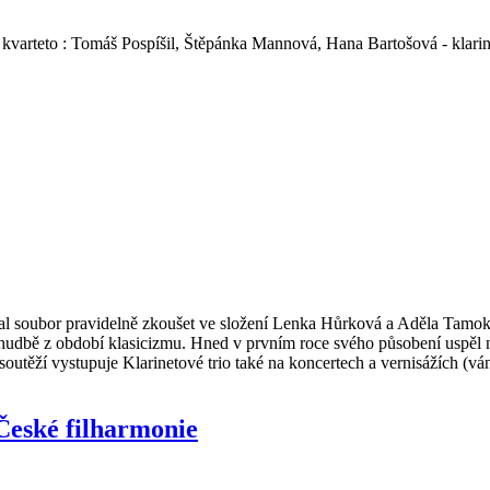
kvarteto : Tomáš Pospíšil, Štěpánka Mannová, Hana Bartošová - klarine
al soubor pravidelně zkoušet ve složení Lenka Hůrková a Aděla Tamoková
bě z období klasicizmu. Hned v prvním roce svého působení uspěl na 
utěží vystupuje Klarinetové trio také na koncertech a vernisážích (vá
České filharmonie