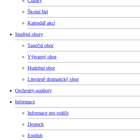
Články
Školní řád
Kalendář akcí
Studijní obory
Taneční obor
Výtvarný obor
Hudební obor
Literárně dramatický obor
Orchestry-soubory
Informace
Informace pro rodiče
Deutsch
English