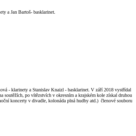
ty a Jan Bartoš- basklarinet.
 - klarinety a Stanislav Knaizl - basklarinet. V září 2018 vystřídal
soutěžích, po vítězstvích v okresním a krajském kole získal druhou
noční koncerty v divadle, kolonáda plná hudby atd.) členové souboru