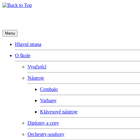
Základní umělecká škola Fryderyk
Menu
Hlavní strana
O škole
Vyučující
Nástroje
Cembalo
Varhany
Klávesové nástroje
Diplomy a ceny
Orchestry-soubory