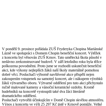
V pondělí 9. prosince pořádala ZUŠ Fryderyka Chopina Mariánské
Lázně ve spolupráci s Domem Chopin benefiční koncert. Výtěžek
z koncertu byl věnován ZUŠ Krnov. Tato umělecká škola působí v
nedávno zrekonstruované budově. V září letošního roku byla těžce
poškozena povodněmi. Proto jsme se rozhodli uskutečnit benefiční
akci, kde výkony nejlepších žáků naší školy materiálně pomohou
dobré věci. Posluchači výborně navštívené akce přispěli nejen
zakoupením vstupenek na samotný koncert, ale i nákupem výrobků
žáků výtvarného oboru. Výtvarné oddělení pro tuto akci přichystalo
ručně malované kameny a vánoční keramické ozdoby. Kromě
hudebníků na koncertě vystoupili také dva žáci literárně
dramatického oddělení.
Posluchači vytvořili účinkujícím v Domě Chopin skvělou atmosféru.
Výnos z koncertu ve výši 25 297 Kč jistě v Krnově pomůže. Velké