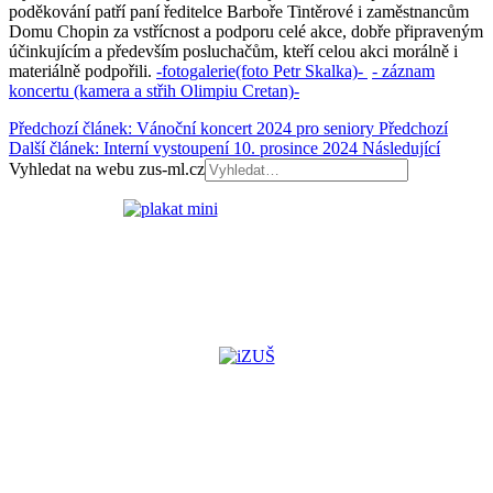
poděkování patří paní ředitelce Barboře Tintěrové i zaměstnancům
Domu Chopin za vstřícnost a podporu celé akce, dobře připraveným
účinkujícím a především posluchačům, kteří celou akci morálně i
materiálně podpořili.
-fotogalerie(foto Petr Skalka)-
- záznam
koncertu (kamera a střih Olimpiu Cretan)-
Předchozí článek: Vánoční koncert 2024 pro seniory
Předchozí
Další článek: Interní vystoupení 10. prosince 2024
Následující
Vyhledat na webu zus-ml.cz