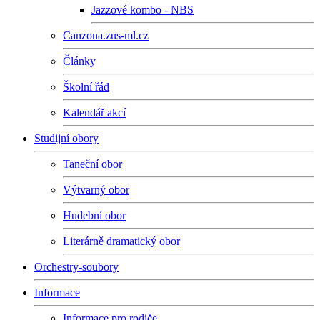
Jazzové kombo - NBS
Canzona.zus-ml.cz
Články
Školní řád
Kalendář akcí
Studijní obory
Taneční obor
Výtvarný obor
Hudební obor
Literárně dramatický obor
Orchestry-soubory
Informace
Informace pro rodiče