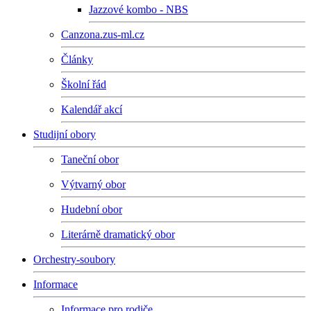
Jazzové kombo - NBS
Canzona.zus-ml.cz
Články
Školní řád
Kalendář akcí
Studijní obory
Taneční obor
Výtvarný obor
Hudební obor
Literárně dramatický obor
Orchestry-soubory
Informace
Informace pro rodiče