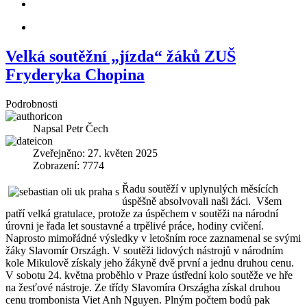
Velká soutěžní „jízda“ žáků ZUŠ
Fryderyka Chopina
Podrobnosti
Napsal
Petr Čech
Zveřejněno: 27. květen 2025
Zobrazení: 7774
Řadu soutěží v uplynulých měsících
úspěšně absolvovali naši žáci. Všem
patří velká gratulace, protože za úspěchem v soutěži na národní
úrovni je řada let soustavné a trpělivé práce, hodiny cvičení.
Naprosto mimořádné výsledky v letošním roce zaznamenal se svými
žáky Slavomír Országh. V soutěži lidových nástrojů v národním
kole Mikulově získaly jeho žákyně dvě první a jednu druhou cenu.
V sobotu 24. května proběhlo v Praze ústřední kolo soutěže ve hře
na žesťové nástroje. Ze třídy Slavomíra Országha získal druhou
cenu trombonista Viet Anh Nguyen. Plným počtem bodů pak