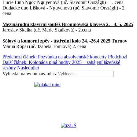
Lucie Linh Ngoc Nguyenová (uč. Slavomír Országh) - 1. cena
Dudácké duo Lišková - Nguyenová (uč. Slavomír Országh) - 2.
cena
Mezinárodní klavírní soutěž Broumovská klávesa 2. - 4. 5. 2025
Jaroslav Skalka (uč. Marie Skalková) - 2.cena
Sólový a komorní zpěv - ústřední kolo 24. -26.4 2025 Turnov
Mariia Ropai (uč. Izabela Tomiová) 2. cena
Předchozí článek: Pozvánka na absolventské koncerty
Předchozí
Další článek: Kolonáda plná hudby 2025 – zahájení lázeňské
sezóny
Následující
Vyhledat na webu zus-ml.cz