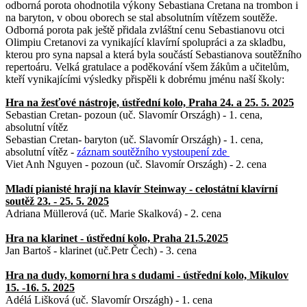
odborná porota ohodnotila výkony Sebastiana Cretana na trombon i
na baryton, v obou oborech se stal absolutním vítězem soutěže.
Odborná porota pak ještě přidala zvláštní cenu Sebastianovu otci
Olimpiu Cretanovi za vynikající klavírní spolupráci a za skladbu,
kterou pro syna napsal a která byla součástí Sebastianova soutěžního
repertoáru. Velká gratulace a poděkování všem žákům a učitelům,
kteří vynikajícími výsledky přispěli k dobrému jménu naší školy:
Hra na žesťové nástroje, ústřední kolo, Praha 24. a 25. 5. 2025
Sebastian Cretan- pozoun (uč. Slavomír Országh) - 1. cena,
absolutní vítěz
Sebastian Cretan- baryton (uč. Slavomír Országh) - 1. cena,
absolutní vítěz -
záznam soutěžního vystoupení zde
Viet Anh Nguyen - pozoun (uč. Slavomír Országh) - 2. cena
Mladí pianisté hrají na klavír Steinway - celostátní klavírní
soutěž 23. - 25. 5. 2025
Adriana Müllerová (uč. Marie Skalková) - 2. cena
Hra na klarinet - ústřední kolo, Praha 21.5.2025
Jan Bartoš - klarinet (uč.Petr Čech) - 3. cena
Hra na dudy, komorní hra s dudami - ústřední kolo, Mikulov
15. -16. 5. 2025
Adélá Lišková (uč. Slavomír Országh) - 1. cena