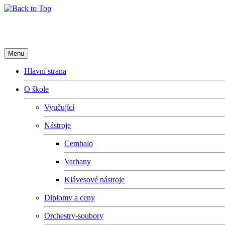
Základní umělecká škola Fryderyk
Menu
Hlavní strana
O škole
Vyučující
Nástroje
Cembalo
Varhany
Klávesové nástroje
Diplomy a ceny
Orchestry-soubory