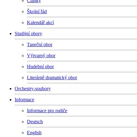
Články
Školní řád
Kalendář akcí
Studijní obory
Taneční obor
Výtvarný obor
Hudební obor
Literárně dramatický obor
Orchestry-soubory
Informace
Informace pro rodiče
Deutsch
English