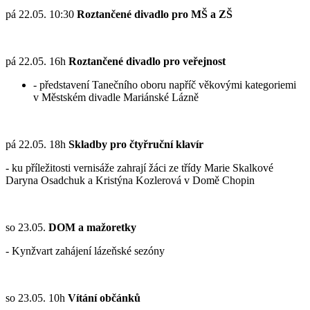
pá 22.05. 10:30
Roztančené divadlo pro MŠ a ZŠ
pá 22.05. 16h
Roztančené divadlo pro veřejnost
- představení Tanečního oboru napříč věkovými kategoriemi
v Městském divadle Mariánské Lázně
pá 22.05. 18h
Skladby pro čtyřruční klavír
- ku příležitosti vernisáže zahrají žáci ze třídy Marie Skalkové
Daryna Osadchuk a Kristýna Kozlerová v Domě Chopin
so 23.05.
DOM a mažoretky
- Kynžvart zahájení lázeňské sezóny
so 23.05. 10h
Vítání občánků