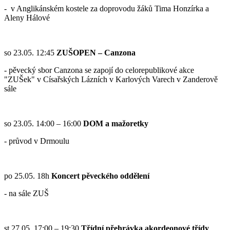
- v Anglikánském kostele za doprovodu žáků Tima Honzírka a
Aleny Hálové
so 23.05. 12:45
ZUŠOPEN – Canzona
- pěvecký sbor Canzona se zapojí do celorepublikové akce
"ZUŠek" v Císařských Lázních v Karlových Varech v Zanderově
sále
so 23.05. 14:00 – 16:00
DOM a mažoretky
- průvod v Drmoulu
po 25.05. 18h
Koncert pěveckého oddělení
- na sále ZUŠ
st 27.05. 17:00 – 19:30
Třídní přehrávka akordeonové třídy