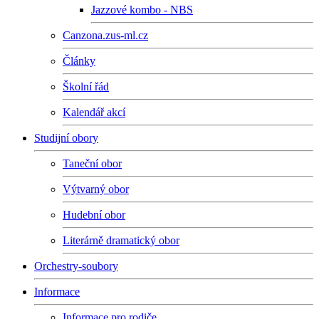
Jazzové kombo - NBS
Canzona.zus-ml.cz
Články
Školní řád
Kalendář akcí
Studijní obory
Taneční obor
Výtvarný obor
Hudební obor
Literárně dramatický obor
Orchestry-soubory
Informace
Informace pro rodiče