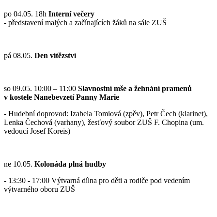
po 04.05. 18h
Interní večery
- představení malých a začínajících žáků na sále ZUŠ
pá 08.05.
Den vítězství
so 09.05. 10:00 – 11:00
Slavnostní mše a žehnání pramenů
v kostele Nanebevzetí Panny Marie
- Hudební doprovod: Izabela Tomiová (zpěv), Petr Čech (klarinet),
Lenka Čechová (varhany), žesťový soubor ZUŠ F. Chopina (um.
vedoucí Josef Koreis)
ne 10.05.
Kolonáda plná hudby
- 13:30 - 17:00 Výtvarná dílna pro děti a rodiče pod vedením
výtvarného oboru ZUŠ