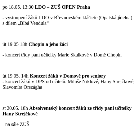
po 18.05. 13:30
LDO – ZUŠ OPEN Praha
- vystoupení žáků LDO v Břevnovském klášteře (Opatská jídelna)
s dílem „Blbá Vendula“
út 19.05 18h
Chopin a jeho žáci
- koncert třídy paní učitelky Marie Skalkové v Domě Chopin
út 19.05. 14h
Koncert žáků v Domově pro seniory
- koncert žáků v DPS od učitelů: Miluše Niklové, Hany Strejčkové,
Slavomíra Országha
st 20.05. 18h
Absolventský koncert žáků ze třídy paní učitelky
Hany Strejčkové
- na sále ZUŠ