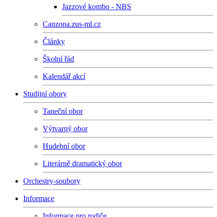
Jazzové kombo - NBS
Canzona.zus-ml.cz
Články
Školní řád
Kalendář akcí
Studijní obory
Taneční obor
Výtvarný obor
Hudební obor
Literárně dramatický obor
Orchestry-soubory
Informace
Informace pro rodiče