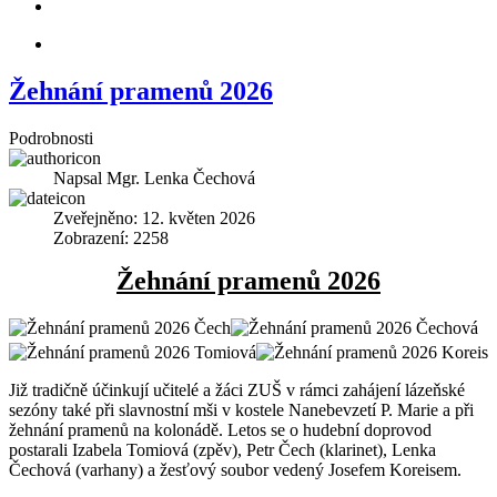
Žehnání pramenů 2026
Podrobnosti
Napsal
Mgr. Lenka Čechová
Zveřejněno: 12. květen 2026
Zobrazení: 2258
Žehnání pramenů 2026
Již tradičně účinkují učitelé a žáci ZUŠ v rámci zahájení lázeňské
sezóny také při slavnostní mši v kostele Nanebevzetí P. Marie a při
žehnání pramenů na kolonádě. Letos se o hudební doprovod
postarali Izabela Tomiová (zpěv), Petr Čech (klarinet), Lenka
Čechová (varhany) a žesťový soubor vedený Josefem Koreisem.