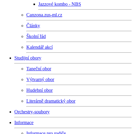
Jazzové kombo - NBS
Canzona.zus-ml.cz
Články
Školní řád
Kalendář akcí
Studijní obory
Taneční obor
Výtvarný obor
Hudební obor
Literárně dramatický obor
Orchestry-soubory
Informace
Informace pro rodiče