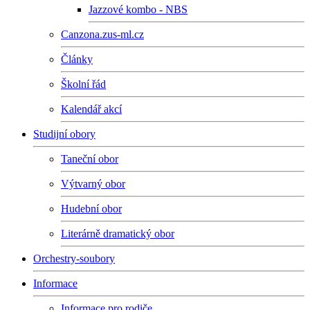
Jazzové kombo - NBS
Canzona.zus-ml.cz
Články
Školní řád
Kalendář akcí
Studijní obory
Taneční obor
Výtvarný obor
Hudební obor
Literárně dramatický obor
Orchestry-soubory
Informace
Informace pro rodiče