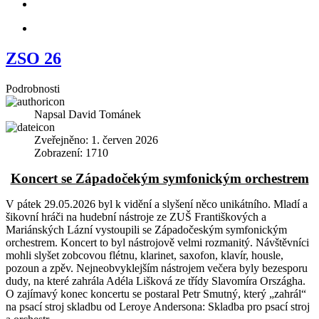
ZSO 26
Podrobnosti
Napsal
David Tománek
Zveřejněno: 1. červen 2026
Zobrazení: 1710
Koncert se Západočekým symfonickým orchestrem
V pátek 29.05.2026 byl k vidění a slyšení něco unikátního. Mladí a
šikovní hráči na hudební nástroje ze ZUŠ Františkových a
Mariánských Lázní vystoupili se Západočeským symfonickým
orchestrem. Koncert to byl nástrojově velmi rozmanitý. Návštěvníci
mohli slyšet zobcovou flétnu, klarinet, saxofon, klavír, housle,
pozoun a zpěv. Nejneobvyklejším nástrojem večera byly bezesporu
dudy, na které zahrála Adéla Lišková ze třídy Slavomíra Országha.
O zajímavý konec koncertu se postaral Petr Smutný, který „zahrál“
na psací stroj skladbu od Leroye Andersona: Skladba pro psací stroj