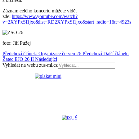
a orchestr.
Záznam celého koncertu můžete vidět
zde:
https://www.youtube.com/watch?
v=2XYPxSl1jxc&list=RD2XYPxSl1jxc&start_radio=1&t=4923s
foto: Jiří Pužej
Předchozí článek: Organizace červen 26
Předchozí
Další článek:
Žatec EJO 26 II
Následující
Vyhledat na webu zus-ml.cz