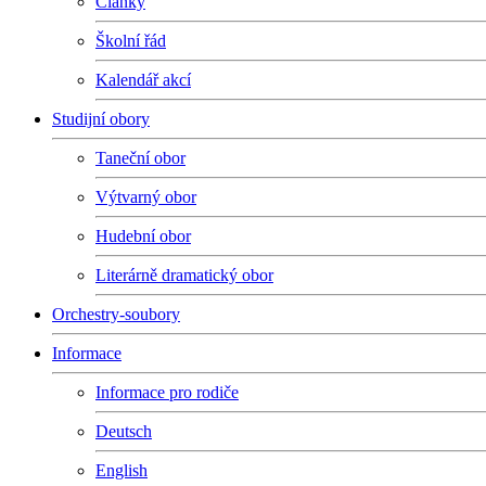
Články
Školní řád
Kalendář akcí
Studijní obory
Taneční obor
Výtvarný obor
Hudební obor
Literárně dramatický obor
Orchestry-soubory
Informace
Informace pro rodiče
Deutsch
English