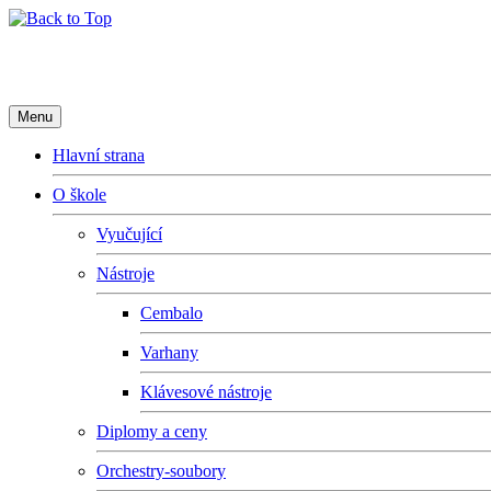
Základní umělecká škola Fryderyk
Menu
Hlavní strana
O škole
Vyučující
Nástroje
Cembalo
Varhany
Klávesové nástroje
Diplomy a ceny
Orchestry-soubory