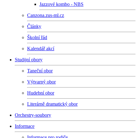
Jazzové kombo - NBS
Canzona.zus-ml.cz
Články
Školní řád
Kalendář akcí
Studijní obory
Taneční obor
Výtvarný obor
Hudební obor
Literárně dramatický obor
Orchestry-soubory
Informace
Informace pro rodiče