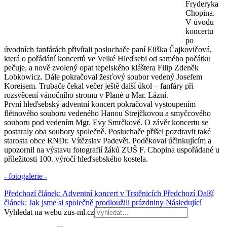
Fryderyka
Chopina.
V úvodu
koncertu
po
úvodních fanfárách přivítali posluchače paní Eliška Čajkovičová,
která o pořádání koncertů ve Velké Hleďsebi od samého počátku
pečuje, a nově zvolený opat tepelského kláštera Filip Zdeněk
Lobkowicz. Dále pokračoval žesťový soubor vedený Josefem
Koreisem. Trubače čekal večer ještě další úkol – fanfáry při
rozsvěcení vánočního stromu v Plané u Mar. Lázní.
První hleďsebský adventní koncert pokračoval vystoupením
flétnového souboru vedeného Hanou Strejčkovou a smyčcového
souboru pod vedením Mgr. Evy Smrčkové. O závěr koncertu se
postaraly oba soubory společně. Posluchače přišel pozdravit také
starosta obce RNDr. Vítězslav Padevět. Poděkoval účinkujícím a
upozornil na výstavu fotografií žáků ZUŠ F. Chopina uspořádané u
příležitosti 100. výročí hleďsebského kostela.
- fotogalerie -
Předchozí článek: Adventní koncert v Trstěnicích
Předchozí
Další
článek: Jak jsme si společně prodloužili prázdniny
Následující
Vyhledat na webu zus-ml.cz