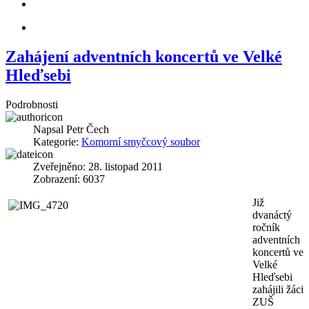
Zahájení adventních koncertů ve Velké
Hleďsebi
Podrobnosti
Napsal
Petr Čech
Kategorie:
Komorní smyčcový soubor
Zveřejněno: 28. listopad 2011
Zobrazení: 6037
Již
dvanáctý
ročník
adventních
koncertů ve
Velké
Hleďsebi
zahájili žáci
ZUŠ