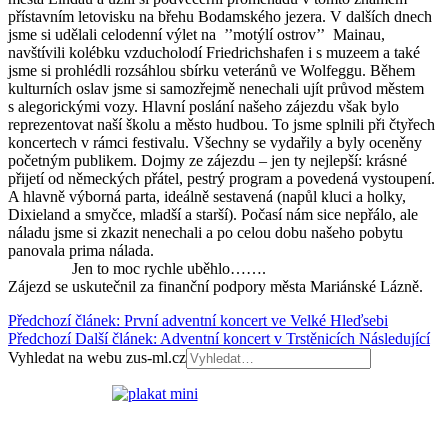
přístavním letovisku na břehu Bodamského jezera. V dalších dnech
jsme si udělali celodenní výlet na ’’motýlí ostrov’’ Mainau,
navštívili kolébku vzducholodí Friedrichshafen i s muzeem a také
jsme si prohlédli rozsáhlou sbírku veteránů ve Wolfeggu. Během
kulturních oslav jsme si samozřejmě nenechali ujít průvod městem
s alegorickými vozy. Hlavní poslání našeho zájezdu však bylo
reprezentovat naší školu a město hudbou. To jsme splnili při čtyřech
koncertech v rámci festivalu. Všechny se vydařily a byly oceněny
početným publikem. Dojmy ze zájezdu – jen ty nejlepší: krásné
přijetí od německých přátel, pestrý program a povedená vystoupení.
A hlavně výborná parta, ideálně sestavená (napůl kluci a holky,
Dixieland a smyčce, mladší a starší). Počasí nám sice nepřálo, ale
náladu jsme si zkazit nenechali a po celou dobu našeho pobytu
panovala prima nálada.
Jen to moc rychle uběhlo…….
Zájezd se uskutečnil za finanční podpory města Mariánské Lázně.
Předchozí článek: První adventní koncert ve Velké Hleďsebi
Předchozí
Další článek: Adventní koncert v Trstěnicích
Následující
Vyhledat na webu zus-ml.cz