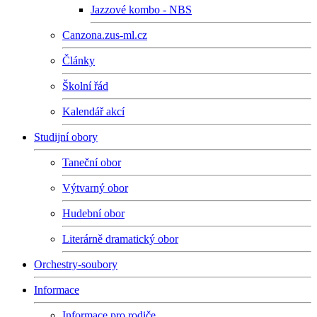
Jazzové kombo - NBS
Canzona.zus-ml.cz
Články
Školní řád
Kalendář akcí
Studijní obory
Taneční obor
Výtvarný obor
Hudební obor
Literárně dramatický obor
Orchestry-soubory
Informace
Informace pro rodiče