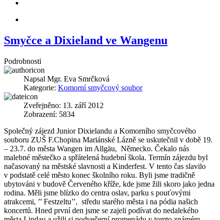
Smyčce a Dixieland ve Wangenu
Podrobnosti
Napsal
Mgr. Eva Smrčková
Kategorie:
Komorní smyčcový soubor
Zveřejněno: 13. září 2012
Zobrazení: 5834
Společný zájezd Junior Dixielandu a Komorního smyčcového
souboru ZUŠ F.Chopina Mariánské Lázně se uskutečnil v době 19.
– 23.7. do města Wangen im Allgäu, Německo. Čekalo nás
malebné městečko a spřátelená hudební škola. Termín zájezdu byl
načasovaný na městské slavnosti a Kinderfest. V tento čas slavilo
v podstatě celé město konec školního roku. Byli jsme tradičně
ubytováni v budově Červeného kříže, kde jsme žili skoro jako jedna
rodina. Měli jsme blízko do centra oslav, parku s pouťovými
atrakcemi, ’’ Festzeltu’’, středu starého města i na pódia našich
koncertů. Hned první den jsme se zajeli podívat do nedalekého
města Lindau a užili si podvečerní promenádu v tomto známém