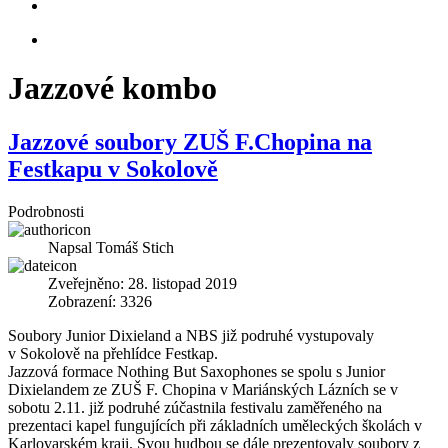
Jazzové kombo
Jazzové soubory ZUŠ F.Chopina na
Festkapu v Sokolově
Podrobnosti
Napsal
Tomáš Stich
Zveřejněno: 28. listopad 2019
Zobrazení: 3326
Soubory Junior Dixieland a NBS již podruhé vystupovaly
v Sokolově na přehlídce Festkap.
Jazzová formace Nothing But Saxophones se spolu s Junior
Dixielandem ze ZUŠ F. Chopina v Mariánských Lázních se v
sobotu 2.11. již podruhé zúčastnila festivalu zaměřeného na
prezentaci kapel fungujících při základních uměleckých školách v
Karlovarském kraji. Svou hudbou se dále prezentovaly soubory z