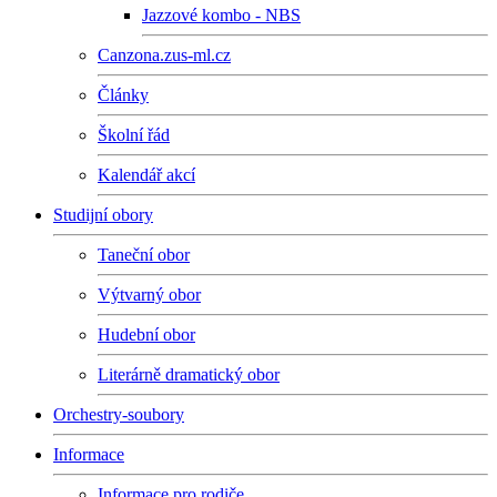
Jazzové kombo - NBS
Canzona.zus-ml.cz
Články
Školní řád
Kalendář akcí
Studijní obory
Taneční obor
Výtvarný obor
Hudební obor
Literárně dramatický obor
Orchestry-soubory
Informace
Informace pro rodiče