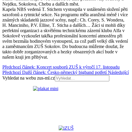
Nejdku, Sokolova, Chebu a dalších měst.
Kapela NBS vedená T. Stichem vystoupila v ustáleném složení pěti
saxofonů a rytmické sekce. Na programu měla aranžmá méně i více
známých skladatelů jazzové scény, např.: Ch. Corey, S. Wondera,
H. Manciniho, P.V. Ellise, T. Sticha a dalších… Žáci si mohli díky
perfektní organizaci a skvělému technickému zázemí klubu Alfa v
Sokolově vyzkoušet takřka profesionální koncertní atmosféru při
svém bezmála hodinovém vystoupení, za což patří velký dík vedení
a zaměstnancům ZUŠ Sokolov. Do budoucna můžeme doufat, že
takto dobře zorganizovaných a hezky obsazených akcí bude v
našem kraji jen přibývat.
Předchozí článek: Koncert souborů ZUŠ k výročí 17. listopadu
Předchozí
Další článek: Česko-německý bigband potřetí
Následující
Vyhledat na webu zus-ml.cz