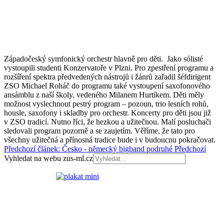
Západočeský symfonický orchestr hlavně pro děti. Jako sólisté
vystoupili studenti Konzervatoře v Plzni. Pro zpestření programu a
rozšíření spektra předvedených nástrojů i žánrů zařadil šéfdirigent
ZSO Michael Roháč do programu také vystoupení saxofonového
ansámblu z naší školy, vedeného Milanem Hurtíkem. Děti měly
možnost vyslechnout pestrý program – pozoun, trio lesních rohů,
housle, saxofony i skladby pro orchestr. Koncerty pro děti jsou již
v ZSO tradicí. Nutno říci, že hezkou a užitečnou. Malí posluchači
sledovali program pozorně a se zaujetím. Věříme, že tato pro
všechny užitečná a přínosná tradice bude i v budoucnu pokračovat.
Předchozí článek: Česko - německý bigband podruhé
Předchozí
Vyhledat na webu zus-ml.cz