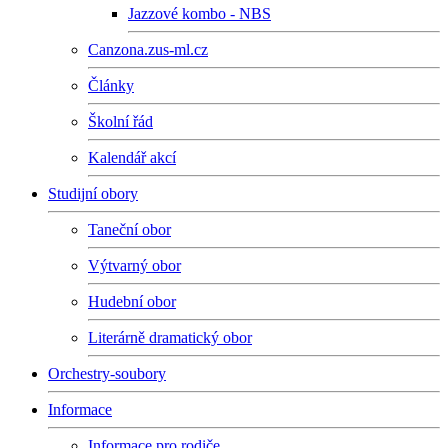
Jazzové kombo - NBS
Canzona.zus-ml.cz
Články
Školní řád
Kalendář akcí
Studijní obory
Taneční obor
Výtvarný obor
Hudební obor
Literárně dramatický obor
Orchestry-soubory
Informace
Informace pro rodiče