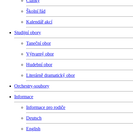
Články
Školní řád
Kalendář akcí
Studijní obory
Taneční obor
Výtvarný obor
Hudební obor
Literárně dramatický obor
Orchestry-soubory
Informace
Informace pro rodiče
Deutsch
English