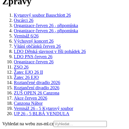
Zprávy
Kytarový soubor Bauschlott 26
Oscárci 26
Organizace červen 26 - připomínka
Organizace červen 26 - připomínka
Vernisáž 6/26
Výchovný koncert 26
Vítání občánků červen 26
LDO Dětská slavnost v říši pohádek 26
LDO PNS červen 26
Organizace červen 26
ZSO 26
Žatec EJO 26 II
Žatec 26 EJO
Roztančené divadlo 2026
Roztančení divadlo 2026
ZUŠ OPEN 26 Canzona
Akce červen 2026
Canzona Nábor
Vernisáž 26 - 5 Kytarový soubor
UP 26 - 5 BLBÁ VENDULA
Vyhledat na webu zus-ml.cz