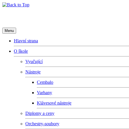
Základní umělecká škola Fryderyk
Menu
Hlavní strana
O škole
Vyučující
Nástroje
Cembalo
Varhany
Klávesové nástroje
Diplomy a ceny
Orchestry-soubory