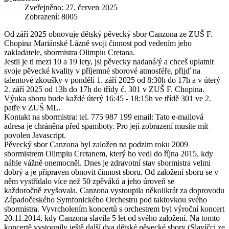
Zveřejněno: 27. červen 2025
Zobrazení: 8005
Od září 2025 obnovuje dětský pěvecký sbor Canzona ze ZUŠ F.
Chopina Mariánské Lázně svoji činnost pod vedením jeho
zakladatele, sbormistra Olimpiu Cretana.
Jestli je ti mezi 10 a 19 lety, jsi pěvecky nadaná/ý a chceš uplatnit
svoje pěvecké kvality v příjemné sborové atmosféře, přijď na
talentové zkoušky v pondělí 1. září 2025 od 8:30h do 17h a v úterý
2. září 2025 od 13h do 17h do třídy č. 301 v ZUŠ F. Chopina.
Výuka sboru bude každé úterý 16:45 - 18:15h ve třídě 301 ve 2.
patře v ZUŠ ML.
Kontakt na sbormistra: tel. 775 987 199 email:
Tato e-mailová
adresa je chráněna před spamboty. Pro její zobrazení musíte mít
povolen Javascript.
Pěvecký sbor Canzona byl založen na podzim roku 2009
sbormistrem Olimpiu Cretanem, který ho vedl do října 2015, kdy
náhle vážně onemocněl. Dnes je zdravotní stav sbormistra velmi
dobrý a je připraven obnovit činnost sboru. Od založení sboru se v
něm vystřídalo více než 50 zpěváků a jeho úroveň se
každoročně zvyšovala. Canzona vystoupila několikrát za doprovodu
Západočeského Symfonického Orchestru pod taktovkou svého
sbormistra. Vyvrcholením koncertů s orchestrem byl výroční koncert
20.11.2014, kdy Canzona slavila 5 let od svého založení. Na tomto
koncertě vystoupily ještě další dva dětské pěvecké sbory (Slavíčci ze