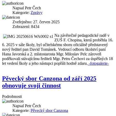
Napsal
Petr Čech
Kategorie:
Zprávy
Zveřejněno: 27. červen 2025
Zobrazení: 8434
Na závěrečné pedagodické radě v
ZUŠ F. Chopina, která proběhla 16.
6. 2025 v sále školy, byl učitelskému sboru oficiálně představený
nový ředitel pan David Tománek. Vedoucí odboru školství paní
Hana Javorská a 2. místostarosta Mgr. Miloslav Pelc zároveň
poděkovali stávajícímu řediteli Mgr. Petru Čechovi za úspěšných 18
let vedení školy a jeho nástupci popřáli hodně zdaru.
-fotogalerie-
Pěvecký sbor Canzona od září 2025
obnovuje svoji činnost
Podrobnosti
Napsal
Petr Čech
Kategorie:
Pěvecký sbor Canzona