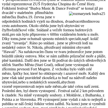
vydal reprezentovat ZUŠ Fryderyka Chopina do Černé Hory.
Folklorní festival “Budva Music & Dance Festival” se konal již po
dvacáté v malebném
přímořském
městečku Budva.19. června jsme v
odpoledních hodinách vyjeli na dlouhou, dvaadvacetihodinovou
cestu autobusem. Okolo oběda jsme byli ubytováni ve
čtyřhvězdičkové ville. Snídaně a večeře formou bufetových
stolů,pro nás bylo připraveno v 600m vzdáleném hotelu u moře.
Díky tomu,jsme ochutnali spoustu místních specialit,např. koláč
zvaný “ravanija”. Ráno po snídani , jsme se převezli lodí na
nedaleký ostrov St. Nikola, přezdívaný místními obyvateli
“Hawaii”. Na nafukovacím člunu ve tvaru jednorožce jsme potom
brázdili zátoky ostrova. Moc se nám zalíbilo průzračné moře a pláže,
plné kamínků. Další den jsme se šli podívat do úzkých středověkých
uliček Starého Města (Stari Grad), odkud jsme vystoupali na
zříceninu pevnosti Fort Mogren. Z vrcholku bylo vidět celé
město, špičky hor, které ho obklopovaly i azurové moře. Každý den
jsme však také pravidelně zkoušeli,a to buď na nádvoří našeho
ubytování,nebo u nedalekých sousedů,abychom
vzorně reprezentovali nejen naše město,ale také celou naší zemi.
Poslední den, byl dnem vystoupení . Festival začal 2 km průvodem
k citadele. Na místě vystoupily soubory. z Moldávie, z Bulharska, z
Polska a ze Slovenska. Při vystoupení jsme vydali z nás to nejlepší a
publiku se náš český folklor velmi zalíbil. Na konci jsme si vyměnili