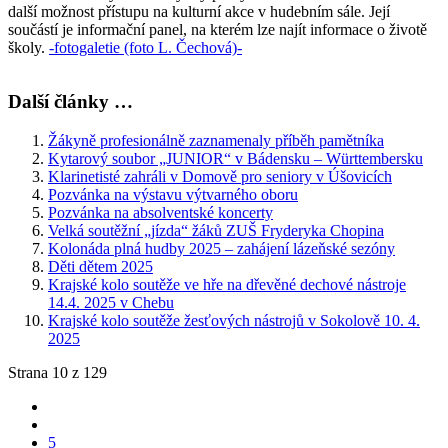
další možnost přístupu na kulturní akce v hudebním sále. Její
součástí je informační panel, na kterém lze najít informace o životě
školy.
-fotogaletie (foto L. Čechová)-
Další články …
Žákyně profesionálně zaznamenaly příběh pamětníka
Kytarový soubor „JUNIOR“ v Bádensku – Württembersku
Klarinetisté zahráli v Domově pro seniory v Úšovicích
Pozvánka na výstavu výtvarného oboru
Pozvánka na absolventské koncerty
Velká soutěžní „jízda“ žáků ZUŠ Fryderyka Chopina
Kolonáda plná hudby 2025 – zahájení lázeňské sezóny
Děti dětem 2025
Krajské kolo soutěže ve hře na dřevěné dechové nástroje
14.4. 2025 v Chebu
Krajské kolo soutěže žesťových nástrojů v Sokolově 10. 4.
2025
Strana 10 z 129
5