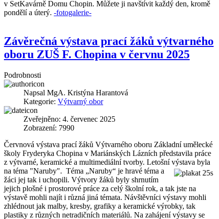
v SetKavárně Domu Chopin. Můžete ji navštívit každý den, kromě
pondělí a úterý.
-fotogalerie-
Závěrečná výstava prací žáků výtvarného
oboru ZUŠ F. Chopina v červnu 2025
Podrobnosti
Napsal
MgA. Kristýna Harantová
Kategorie:
Výtvarný obor
Zveřejněno: 4. červenec 2025
Zobrazení: 7990
Červnová výstava prací žáků Výtvarného oboru Základní umělecké
školy Fryderyka Chopina v Mariánských Lázních představila práce
z výtvarné, keramické a multimediální tvorby. Letošní výstava byla
na téma "Naruby".
Téma „Naruby“ je hravé téma a
žáci jej tak i uchopili. Výtvory žáků byly shrnutím
jejich plošné i prostorové práce za celý školní rok, a tak jste na
výstavě mohli najít i různá jiná témata. Návštěvníci výstavy mohli
zhlédnout jak malby, kresby, grafiky a keramické výrobky, tak
plastiky z různých netradičních materiálů. Na zahájení výstavy se