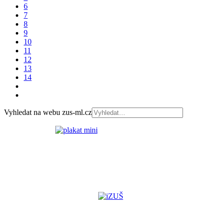
6
7
8
9
10
11
12
13
14
Vyhledat na webu zus-ml.cz