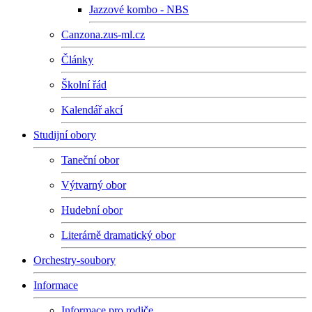
Jazzové kombo - NBS
Canzona.zus-ml.cz
Články
Školní řád
Kalendář akcí
Studijní obory
Taneční obor
Výtvarný obor
Hudební obor
Literárně dramatický obor
Orchestry-soubory
Informace
Informace pro rodiče