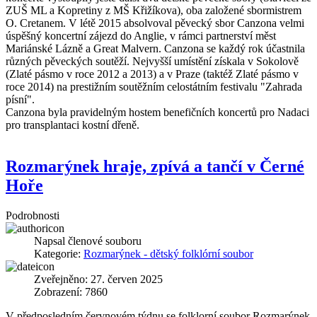
ZUŠ ML a Kopretiny z MŠ Křižíkova), oba založené sbormistrem
O. Cretanem. V létě 2015 absolvoval pěvecký sbor Canzona velmi
úspěšný koncertní zájezd do Anglie, v rámci partnerství měst
Mariánské Lázně a Great Malvern. Canzona se každý rok účastnila
různých pěveckých soutěží. Nejvyšší umístění získala v Sokolově
(Zlaté pásmo v roce 2012 a 2013) a v Praze (taktéž Zlaté pásmo v
roce 2014) na prestižním soutěžním celostátním festivalu "Zahrada
písní".
Canzona byla pravidelným hostem benefičních koncertů pro Nadaci
pro transplantaci kostní dřeně.
Rozmarýnek hraje, zpívá a tančí v Černé
Hoře
Podrobnosti
Napsal
členové souboru
Kategorie:
Rozmarýnek - dětský folklórní soubor
Zveřejněno: 27. červen 2025
Zobrazení: 7860
V předposledním červnovém týdnu se folklorní soubor Rozmarýnek