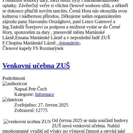
s ostatními soubory dary, mezi nimiž byly i mariánskolázeňské
oplatky. Závěrečný večer si všichni členové souboru užili, a někteří
se dokonce přiučili novým tancům. Černá Hora nás okouzlila svou
kulturou i nádhernou přírodou. Děkujeme našim organizátorům
zájezdu panu Slavomíru Országhovi, paní Lence Gaierové a
Ing.Tadeáši Šorejsovi za podporu a možnost vydat se do Černé
Hory, sponzorům za dary , jmenovitě městu Mariánské
Lázně,Ensana Mariánské Lázně a v neposlední řadě ZUŠ
F.Chopina Mariánské Lázně.
-fotogalerie-
Členové kapely FS Rozmarýnek
Venkovní učebna ZUŠ
Podrobnosti
Napsal
Petr Čech
Kategorie:
Informace
Zveřejněno: 27. červen 2025
Zobrazení: 12775
Od června 2025 se stala součástí budovy
ZUŠ nová venkovní učebna. Nabízí
mnohostranné využití od výuky po výstavní činnost a otevírá také