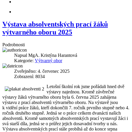
Výstava absolventských prací žáků
výtvarného oboru 2025
Podrobnosti
Napsal
MgA. Kristýna Harantová
Kategorie:
Výtvarný obor
Zveřejněno: 4. červenec 2025
Zobrazení: 8034
Letošní školní rok jsme pořádali hned dvě
výstavy najednou. Kromě závěrečné
výstavy žáků výtvarného oboru byla 6. června 2025 zahájena
výstavu z prací absolventů výtvarného oboru. Na výstavě jsou
k vidění práce žáků, kteří dokončili 7. ročník prvního stupně nebo 4.
ročník druhého stupně. Jedná se o práce celkem dvanácti našich
absolventů. Kromě samotných absolventských prací vystavují žáci i
svá starší díla, jedná se o průřez jejich dosavadní tvorby u nás.
Výstava absolventských prací stále probíhá až do konce srpna