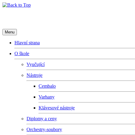
Základní umělecká škola Fryderyk
Menu
Hlavní strana
O škole
Vyučující
Nástroje
Cembalo
Varhany
Klávesové nástroje
Diplomy a ceny
Orchestry-soubory