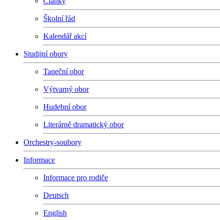
Články
Školní řád
Kalendář akcí
Studijní obory
Taneční obor
Výtvarný obor
Hudební obor
Literárně dramatický obor
Orchestry-soubory
Informace
Informace pro rodiče
Deutsch
English