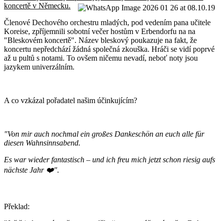
koncertě v Německu.
Členové Dechového orchestru mladých, pod vedením pana učitele
Koreise, zpříjemnili sobotní večer hostům v Erbendorfu na na
"Bleskovém koncertě". Název bleskový poukazuje na fakt, že
koncertu nepředchází žádná společná zkouška. Hráči se vidí poprvé
až u pultů s notami. To ovšem ničemu nevadí, neboť noty jsou
jazykem univerzálním.
A co vzkázal pořadatel našim účinkujícím?
"Von mir auch nochmal ein großes Dankeschön an euch alle für
diesen Wahnsinnsabend.
Es war wieder fantastisch – und ich freu mich jetzt schon riesig aufs
nächste Jahr ❤️".
Překlad: