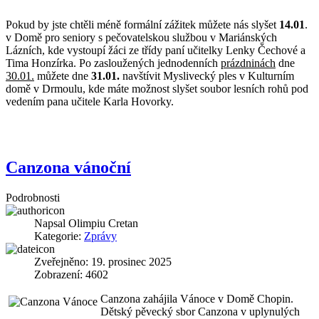
Pokud by jste chtěli méně formální zážitek můžete nás slyšet
14.01
.
v Domě pro seniory s pečovatelskou službou v Mariánských
Lázních, kde vystoupí žáci ze třídy paní učitelky Lenky Čechové a
Tima Honzírka. Po zasloužených jednodenních
prázdninách
dne
30.01.
můžete dne
31.01.
navštívit Myslivecký ples v Kulturním
domě v Drmoulu, kde máte možnost slyšet soubor lesních rohů pod
vedením pana učitele Karla Hovorky.
Canzona vánoční
Podrobnosti
Napsal
Olimpiu Cretan
Kategorie:
Zprávy
Zveřejněno: 19. prosinec 2025
Zobrazení: 4602
Canzona zahájila Vánoce v Domě Chopin.
Dětský pěvecký sbor Canzona v uplynulých