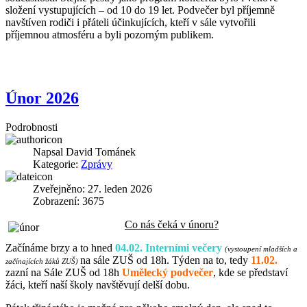
složení vystupujících – od 10 do 19 let. Podvečer byl příjemně
navštíven rodiči i přáteli účinkujících, kteří v sále vytvořili
příjemnou atmosféru a byli pozorným publikem.
Únor 2026
Podrobnosti
Napsal
David Tománek
Kategorie:
Zprávy
Zveřejněno: 27. leden 2026
Zobrazení: 3675
Co nás čeká v únoru?
Začínáme brzy a to hned
04.02. Interními večery
(vystoupení mladších a
na sále ZUŠ od 18h. Týden na to, tedy
11.02.
začínajících žáků ZUŠ)
zazní na Sále ZUŠ od 18h
Umělecký podvečer
, kde se představí
žáci, kteří naší školy navštěvují delší dobu.