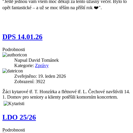
"Ještě jednou vám všem moc děkuji za tento úžasný večer. Bylo to
opět fantastické – a už se moc těším na příští rok ❤️".
DPS 14.01.26
Podrobnosti
Napsal
David Tománek
Kategorie:
Zprávy
Zveřejněno: 19. leden 2026
Zobrazení: 3922
Žáci kytarové tř. T. Honzírka a flétnové tř. L. Čechové navštívili 14.
1. Domov pro seniory a klienty potěšili komorním koncertem.
LDO 25/26
Podrobnosti