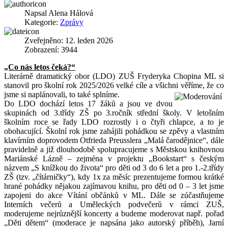
Napsal
Alena Hálová
Kategorie:
Zprávy
Zveřejněno: 12. leden 2026
Zobrazení: 3944
„Co nás letos čeká?“
Literárně dramatický obor (LDO) ZUŠ Fryderyka Chopina ML si
stanovil pro školní rok 2025/2026 velké cíle a všichni věříme, že co
jsme si naplánovali, to také splníme.
Do LDO dochází letos 17 žáků a jsou ve dvou
skupinách od 3.třídy ZŠ po 3.ročník střední školy. V letošním
školním roce se řady LDO rozrostly i o čtyři chlapce, a to je
obohacující. Školní rok jsme zahájili pohádkou se zpěvy a vlastním
klavírním doprovodem Otfrieda Preusslera „Malá čarodějnice“, dále
pravidelně a již dlouhodobě spolupracujeme s Městskou knihovnou
Mariánské Lázně – zejména v projektu „Bookstart“ s českým
názvem „S knížkou do života“ pro děti od 3 do 6 let a pro 1.-2.třídy
ZŠ (tzv. „čítárničky“), kdy 1x za měsíc prezentujeme formou krátké
hrané pohádky nějakou zajímavou knihu, pro děti od 0 – 3 let jsme
zapojeni do akce Vítání občánků v ML. Dále se zúčastňujeme
Interních večerů a Uměleckých podvečerů v rámci ZUŠ,
moderujeme nejrůznější koncerty a budeme moderovat např. pořad
„Děti dětem“ (moderace je napsána jako autorský příběh), Jarní