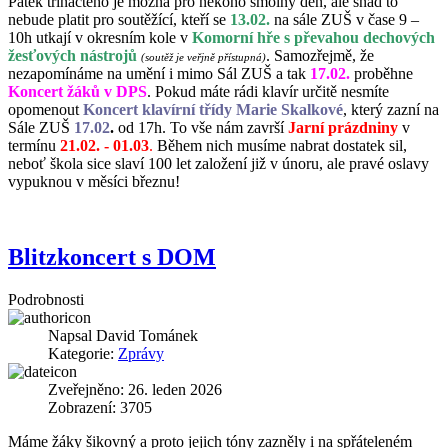
Pátek třináctého je možná pro někoho smolný den, ale snad to
nebude platit pro soutěžící, kteří se
13.02.
na sále ZUŠ v čase 9 –
10h utkají v okresním kole v
Komorní hře s převahou dechových
žesťových nástrojů
. Samozřejmě, že
(soutěž je veřjně přístupná)
nezapomínáme na umění i mimo Sál ZUŠ a tak
17.02.
proběhne
Koncert žáků v DPS
. Pokud máte rádi klavír určitě nesmíte
opomenout
Koncert klavírní třídy Marie Skalkové
, který zazní na
Sále ZUŠ
17.02
.
od 17h. To vše nám završí
Jarní prázdniny
v
termínu
21.02. - 01.03
.
Během nich musíme nabrat dostatek sil,
neboť škola sice slaví 100 let založení již v únoru, ale pravé oslavy
vypuknou v měsíci březnu!
Blitzkoncert s DOM
Podrobnosti
Napsal
David Tománek
Kategorie:
Zprávy
Zveřejněno: 26. leden 2026
Zobrazení: 3705
Máme žáky šikovný a proto jejich tóny zazněly i na spřáteleném