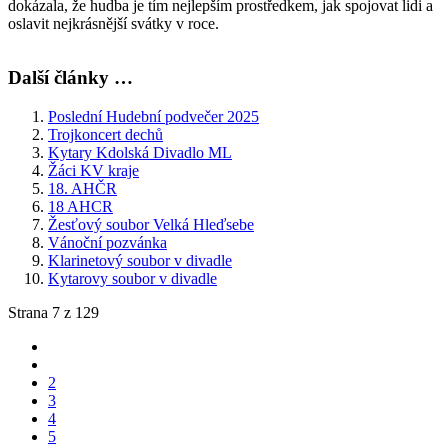
dokázala, že hudba je tím nejlepším prostředkem, jak spojovat lidi a
oslavit nejkrásnější svátky v roce.
Další články …
Poslední Hudební podvečer 2025
Trojkoncert dechů
Kytary Kdolská Divadlo ML
Žáci KV kraje
18. AHČR
18 AHCR
Žesťový soubor Velká Hleďsebe
Vánoční pozvánka
Klarinetový soubor v divadle
Kytarovy soubor v divadle
Strana 7 z 129
2
3
4
5