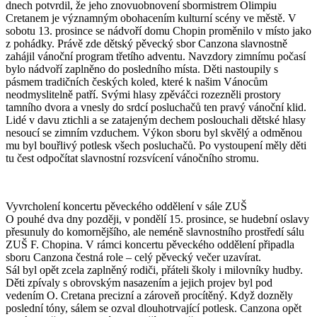
dnech potvrdil, že jeho znovuobnovení sbormistrem Olimpiu
Cretanem je významným obohacením kulturní scény ve městě. V
sobotu 13. prosince se nádvoří domu Chopin proměnilo v místo jako
z pohádky. Právě zde dětský pěvecký sbor Canzona slavnostně
zahájil vánoční program třetího adventu. Navzdory zimnímu počasí
bylo nádvoří zaplněno do posledního místa. Děti nastoupily s
pásmem tradičních českých koled, které k našim Vánocům
neodmyslitelně patří. Svými hlasy zpěváčci rozezněli prostory
tamního dvora a vnesly do srdcí posluchačů ten pravý vánoční klid.
Lidé v davu ztichli a se zatajeným dechem poslouchali dětské hlasy
nesoucí se zimním vzduchem. Výkon sboru byl skvělý a odměnou
mu byl bouřlivý potlesk všech posluchačů. Po vystoupení měly děti
tu čest odpočítat slavnostní rozsvícení vánočního stromu.
Vyvrcholení koncertu pěveckého oddělení v sále ZUŠ
O pouhé dva dny později, v pondělí 15. prosince, se hudební oslavy
přesunuly do komornějšího, ale neméně slavnostního prostředí sálu
ZUŠ F. Chopina. V rámci koncertu pěveckého oddělení připadla
sboru Canzona čestná role – celý pěvecký večer uzavírat.
Sál byl opět zcela zaplněný rodiči, přáteli školy i milovníky hudby.
Děti zpívaly s obrovským nasazením a jejich projev byl pod
vedením O. Cretana precizní a zároveň procítěný. Když dozněly
poslední tóny, sálem se ozval dlouhotrvající potlesk. Canzona opět