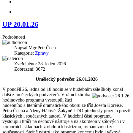
UP 20.01.26
Podrobnosti
Napsal
Mgr.Petr Čech
Kategorie:
Zprávy
Zveřejněno: 28. leden 2026
Zobrazení: 3672
Umělecký podvečer 26.01.2026
V pondělí 26. ledna od 18 hodin se v hudebním sále školy konal
další z umělecký
ch podvečerů. V rámci zhruba
hodinového programu vystoupili žáci
hudebního a literárně dramatického oboru ze tříd Josefa Koreise,
Petra Čecha a Aleny Hálové. Žákyně LDO přednesly prózu a poezii
klasických i současných autorů. V hudební části programu
vystoupili hráči na dechové nástroje a na akordeon v sólových i v
komorních skladbách z období klasicizmu, romantizmu i ze
současnosti. Stejně pestrý jako program koncertu bylo i věkové