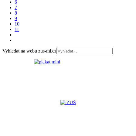
6
7
8
9
10
11
Vyhledat na webu zus-ml.cz