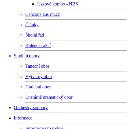
Jazzové kombo - NBS
Canzona.zus-ml.cz
Články
Školní řád
Kalendář akcí
Studijní obory
Taneční obor
Výtvarný obor
Hudební obor
Literárně dramatický obor
Orchestry-soubory
Informace
Informace pro rodiče