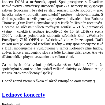
koncert DOM a mažoretek, apod. Spolupracujeme s Divadlem
lidové tvorby (amatérský divadelní spolek) a herecky nejvyspělejší
žákyně (současné i bývalé) se staly součásti tohoto souboru – jako
herečky nebo v roli další „neviditelné“ profese – sledování textu. S
těmi nejstaršími nacvičujeme „opravdovou“ divadelní hru Roberta
Thomase „Osm žen“ a chystáme se jí v letošním školním roce uvést.
Chceme se zúčastnit všech možných soutěží – ZUŠ (dramatický
výstup - kolektiv), recitace jednotlivců do 15 let „Dětská scéna
2026“, recitace jednotlivců studentů středních škol „Wolkerův
Prostějov“; ZUŠ OPEN ve Werichově vile v Praze, apod. Další
velkou akcí je Zahájení lázeňské sezóny – kdy spolupracujeme také
s DLT, moderujeme a vystupujeme v rámci Kolonády plné hudby,
zpěvu, tance a mluveného slova a ještě konáme další akce. Ale vše
děláme rádi, s plným nasazením a s velkou chutí.
Za to bych ráda velmi poděkovala všem žákům. Věřím, že
společnými silami se nám podaří veškeré aktivity zvládnout. Ať je
ten rok 2026 pro všechny úspěšný.
Hodně zdraví všem! A škola ať rázně vstoupí do další stovky :)
Lednové koncerty
Podrobnosti