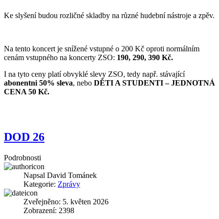
Ke slyšení budou rozličné skladby na různé hudební nástroje a zpěv.
Na tento koncert je snížené vstupné o 200 Kč oproti normálním
cenám vstupného na koncerty ZSO:
190, 290, 390 Kč.
I na tyto ceny platí obvyklé slevy ZSO, tedy např. stávající
abonentni 50% sleva
, nebo
DĚTI A STUDENTI – JEDNOTNÁ
CENA 50 Kč.
DOD 26
Podrobnosti
Napsal
David Tománek
Kategorie:
Zprávy
Zveřejněno: 5. květen 2026
Zobrazení: 2398