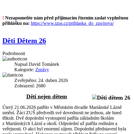
!
Nezapomeňte nám před přijímacím řízením zaslat vyplněnou
přihlášku na:
https://www.izus.cz/prihlaska_do_zus/nova/
Děti Dětem 26
Podrobnosti
Napsal
David Tománek
Kategorie:
Zprávy
Zveřejněno: 24. duben 2026
Zobrazení: 2680
Děti nejen dětem
Úterý 21.06.2026 patřilo v Městském divadle Mariánské Lázně
umění. Žáci ZUŠ předvedli své dovednosti ne jednou, ale hned
třikrát. Dvě dopolední vystoupení patřila základním školám
z Mariánských Lázní a okolí. Odpolední už patřila rodinám a
veřejnosti. O akci byl enormní zájem. Dopolední představení byla