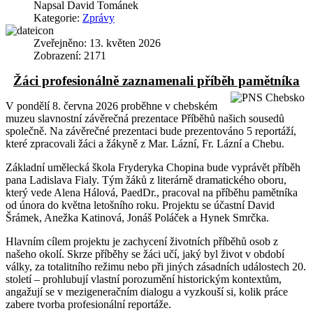
Napsal
David Tománek
Kategorie:
Zprávy
Zveřejněno: 13. květen 2026
Zobrazení: 2171
Žáci profesionálně zaznamenali příběh pamětníka
V pondělí 8. června 2026 proběhne v chebském
muzeu slavnostní závěrečná prezentace Příběhů našich sousedů
společně. Na závěrečné prezentaci bude prezentováno 5 reportáží,
které zpracovali žáci a žákyně z Mar. Lázní, Fr. Lázní a Chebu.
Základní umělecká škola Fryderyka Chopina bude vyprávět příběh
pana Ladislava Fialy. Tým žáků z literárně dramatického oboru,
který vede Alena Hálová, PaedDr., pracoval na příběhu pamětníka
od února do května letošního roku. Projektu se účastní David
Šrámek, Anežka Katinová, Jonáš Poláček a Hynek Smrčka.
Hlavním cílem projektu je zachycení životních příběhů osob z
našeho okolí. Skrze příběhy se žáci učí, jaký byl život v období
války, za totalitního režimu nebo při jiných zásadních událostech 20.
století – prohlubují vlastní porozumění historickým kontextům,
angažují se v mezigeneračním dialogu a vyzkouší si, kolik práce
zabere tvorba profesionální reportáže.