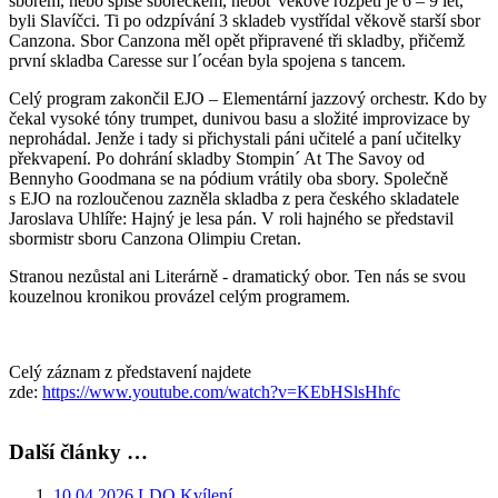
sborem, nebo spíše sborečkem, neboť věkové rozpětí je 6 – 9 let,
byli Slavíčci. Ti po odzpívání 3 skladeb vystřídal věkově starší sbor
Canzona. Sbor Canzona měl opět připravené tři skladby, přičemž
první skladba Caresse sur l´océan byla spojena s tancem.
Celý program zakončil EJO – Elementární jazzový orchestr. Kdo by
čekal vysoké tóny trumpet, dunivou basu a složité improvizace by
neprohádal. Jenže i tady si přichystali páni učitelé a paní učitelky
překvapení. Po dohrání skladby Stompin´ At The Savoy od
Bennyho Goodmana se na pódium vrátily oba sbory. Společně
s EJO na rozloučenou zazněla skladba z pera českého skladatele
Jaroslava Uhlíře: Hajný je lesa pán. V roli hajného se představil
sbormistr sboru Canzona Olimpiu Cretan.
Stranou nezůstal ani Literárně - dramatický obor. Ten nás se svou
kouzelnou kronikou provázel celým programem.
Celý záznam z představení najdete
zde:
https://www.youtube.com/watch?v=KEbHSlsHhfc
Další články …
10.04.2026 LDO Kvílení