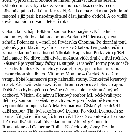
zcela vyprodaná. Dokonce se museli přidávat židle na sezení.
Odpolední účast byla taktéž velmi hojná. Obsazené bylo celé
přízemí a půlka balkónu. Jde vidět, že akce má z let minulých dobré
renomé a již patří k neodmyslitelné části jarního období. A co viděli
diváci na pódiu divadla letošní rok?
Celou akci zahájil folklorní soubor Rozmarýnek. Následně se
pódium vylidnilo a dal prostor pro Adrianu Müllerovou, která
zahrála Polonézu g – moll od Fryderyka Chopina. Po doznění tónů
polonézy ji u klavíru vystřídal Jaroslav Skalka. Ten posluchačům
zahrál skladbu Toccatina od Nikolaie Kapustina. Po klavíru přišel na
řadu tanec. Nejdříve měli diváci možnost vidět druhé a třetí ročníky.
Následně je vystřídaly žačky II. stupně. U taneční formy posluchače
ještě chvíli udržel Klarinetový kvartet, který posluchačům zahrál
nesmrtelnou skladbu od Vittoriho Montiho – Čardáš. V dalším
vstupu hbité klarinetové prsty nahradili struny. Konkrétně kytarový
sextet. Žáci svůj vstup ozvláštnili hrou na zobcové flétny a cajon.
Další číslo bylo opět na dřevěné nástroje, ale ne strunné, nýbrž
dechové. Všichni dle názvu Flétnový soubor ML očekávali ryze
flétnový soubor. To však byla chyba. V první skladbě kvarteta
vypomohla trumpetistka Adéla Hylmarová. Čísla čtyři se držel i
další soubor. Tím byl saxofonový kvartet. Po všech kvartetech se
nám snížil počet účinkujících na dvě. Eliška Svobodová a Barbora
Lišková divákům zahrály skladbu pro 2 klavíry Concerto
Romantique od Catherine Rollin. Následovaly sbory. Prvním