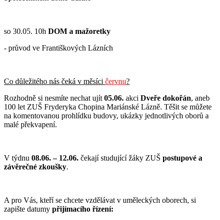
so 30.05. 10h
DOM a mažoretky
- průvod ve Františkových Lázních
Co důležitého nás čeká v měsíci
červnu
?
Rozhodně si nesmíte nechat ujít
05.06.
akci
Dveře dokořán
, aneb
100 let ZUŠ Fryderyka Chopina Mariánské Lázně. Těšit se můžete
na komentovanou prohlídku budovy, ukázky jednotlivých oborů a
malé překvapení.
V týdnu
08.06. – 12.06.
čekají studující žáky ZUŠ
postupové a
závěrečné zkoušky
.
A pro Vás, kteří se chcete vzdělávat v uměleckých oborech, si
zapište datumy
přijímacího řízení: