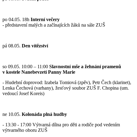
po 04.05. 18h
Interní večery
- představení malých a začínajících žáků na sále ZUŠ
pá 08.05.
Den vítězství
so 09.05. 10:00 – 11:00
Slavnostní mše a žehnání pramenů
v kostele Nanebevzetí Panny Marie
- Hudební doprovod: Izabela Tomiová (zpěv), Petr Čech (klarinet),
Lenka Čechová (varhany), žesťový soubor ZUŠ F. Chopina (um.
vedoucí Josef Koreis)
ne 10.05.
Kolonáda plná hudby
- 13:30 - 17:00 Výtvarná dílna pro děti a rodiče pod vedením
výtvarného oboru ZUŠ