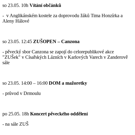
so 23.05. 10h
Vítání občánků
- v Anglikánském kostele za doprovodu žáků Tima Honzírka a
Aleny Hálové
so 23.05. 12:45
ZUŠOPEN – Canzona
- pěvecký sbor Canzona se zapojí do celorepublikové akce
"ZUŠek" v Císařských Lázních v Karlových Varech v Zanderově
sále
so 23.05. 14:00 – 16:00
DOM a mažoretky
- průvod v Drmoulu
po 25.05. 18h
Koncert pěveckého oddělení
- na sále ZUŠ