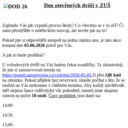
Den otevřených dvěří v ZUŠ
Zajímalo Vás jak vypadá provoz školy? Co všechno se v ní učí? Či
sami přemýšlíte o uměleckém rozvoji, ale nevíte jak na to?
Pokud jste si odpověděli alespoň na jednu otázku ano, je tato akce
konaná dne
05.06.2026
právě pro Vás.
A jak to bude probíhat?
U vchodových dvěří na Vás budou čekat uvaděčky. Ty zkontrolojí,
že jste si zarezervovali termín na
https://zusml.zarezervujse.cz/cs/terms/2026-05-05
,či přes
QR kód
na obrázku. Pokud příjdete bez revervace, musíte počítat s tím, že se
možná na Vás nedostane v chtěném termínu. Aby každý návštěvník
měl stejnou šanci vidět/slyšet vše pohodlně, museli jsme skupiny
omezit na počet
10 osob
.
Časy prohlídek
jsou dané na:
14:00
14:30
15:00