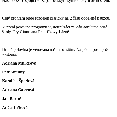
Naše ZUŠ se spojila se Západočeským symfonickým orchestrem.
Celý program bude rozdělen klasicky na 2 části oddělené pauzou.
V první polovině programu vystoupí žáci ze Základní umělecké
školy Járy Cimrmana Františkovy Lázně.
Druhá polovina je věnována naším sólistům. Na pódiu postupně
vystoupí:
Adriana Müllerová
Petr Smutný
Karolína Šperlová
Adriana Gaierová
Jan Bartoš
Adéla Lišková