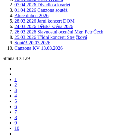
07.04.2026 Divadlo a kvartet
01.04.2026 Canzona soutěž
Akce duben 2026
28.03.2026 Jarní koncert DOM
24.03.2026 Dětská scéna 2026
26.03.2026 Slavnostní ocenění Mgr. Petr Čech
25.03.2026 Třídní koncert: Strejčková
Soutěž 20.03.2026
Canzona KV 13.03.2026
Strana 4 z 129
1
2
3
4
5
6
7
8
9
10