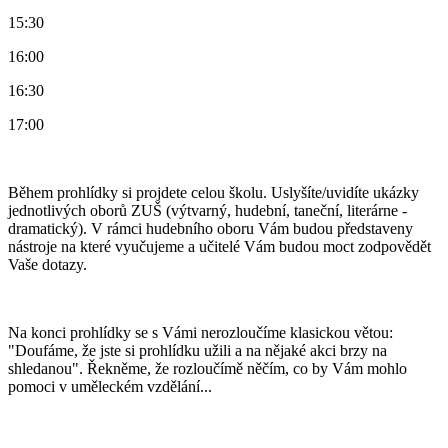
15:30
16:00
16:30
17:00
Během prohlídky si projdete celou školu. Uslyšíte/uvidíte ukázky
jednotlivých oborů ZUŠ (výtvarný, hudební, taneční, literárne -
dramatický). V rámci hudebního oboru Vám budou představeny
nástroje na které vyučujeme a učitelé Vám budou moct zodpovědět
Vaše dotazy.
Na konci prohlídky se s Vámi nerozloučíme klasickou větou:
"Doufáme, že jste si prohlídku užili a na nějaké akci brzy na
shledanou". Řekněme, že rozloučímě něčím, co by Vám mohlo
pomoci v uměleckém vzdělání...