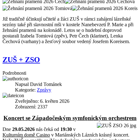
Již tradičně účinkují učitelé a žáci ZUŠ v rámci zahájení lázeňské
sezóny také při slavnostní mši v kostele Nanebevzetí P. Marie a při
žehnání pramenů na kolonádě. Letos se o hudební doprovod
postarali Izabela Tomiová (zpěv), Petr Čech (klarinet), Lenka
Čechová (varhany) a žesťový soubor vedený Josefem Koreisem.
ZUŠ + ZSO
Podrobnosti
Napsal
David Tománek
Kategorie:
Zprávy
Zveřejněno: 6. květen 2026
Zobrazení: 2337
Koncert se Západočeským symfonickým orchestrem
Dne
29.05.2026
nás čeká od
19:30
v
Kulturním domě Casino
v Mariánských Lázních krásný koncert.