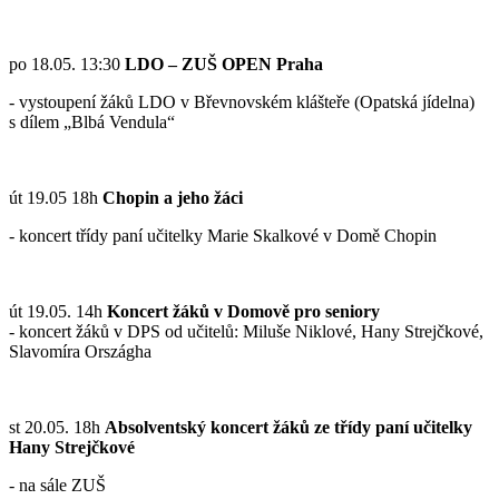
po 18.05. 13:30
LDO – ZUŠ OPEN Praha
- vystoupení žáků LDO v Břevnovském klášteře (Opatská jídelna)
s dílem „Blbá Vendula“
út 19.05 18h
Chopin a jeho žáci
- koncert třídy paní učitelky Marie Skalkové v Domě Chopin
út 19.05. 14h
Koncert žáků v Domově pro seniory
- koncert žáků v DPS od učitelů: Miluše Niklové, Hany Strejčkové,
Slavomíra Országha
st 20.05. 18h
Absolventský koncert žáků ze třídy paní učitelky
Hany Strejčkové
- na sále ZUŠ