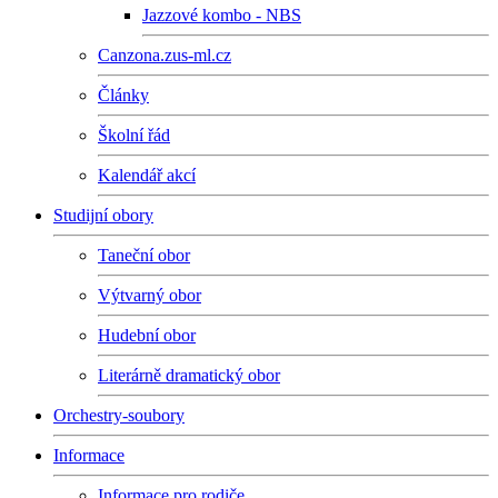
Jazzové kombo - NBS
Canzona.zus-ml.cz
Články
Školní řád
Kalendář akcí
Studijní obory
Taneční obor
Výtvarný obor
Hudební obor
Literárně dramatický obor
Orchestry-soubory
Informace
Informace pro rodiče