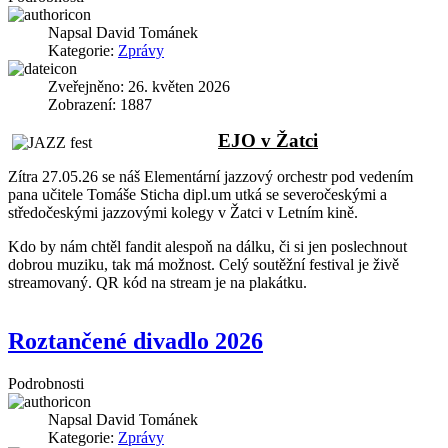
Napsal
David Tománek
Kategorie:
Zprávy
Zveřejněno: 26. květen 2026
Zobrazení: 1887
EJO v Žatci
Zítra 27.05.26 se náš Elementární jazzový orchestr pod vedením
pana učitele Tomáše Sticha dipl.um utká se severočeskými a
středočeskými jazzovými kolegy v Žatci v Letním kině.
Kdo by nám chtěl fandit alespoň na dálku, či si jen poslechnout
dobrou muziku, tak má možnost. Celý soutěžní festival je živě
streamovaný. QR kód na stream je na plakátku.
Roztančené divadlo 2026
Podrobnosti
Napsal
David Tománek
Kategorie:
Zprávy