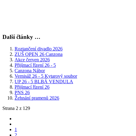
Další články …
Roztančení divadlo 2026
ZUŠ OPEN 26 Canzona
Akce červen 2026
Přijímací řízení 26 - 5
Canzona Nábor
Vernisáž 26 - 5 Kytarový soubor
UP 26 - 5 BLBÁ VENDULA
Přijímací řízení 26
PNS 26
Žehnání pramenů 2026
Strana 2 z 129
1
2