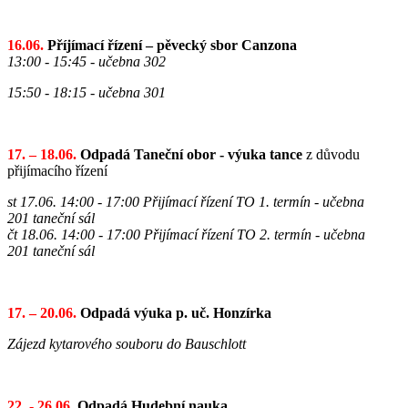
16.06.
Příjímací řízení – pěvecký sbor Canzona
13:00 - 15:45 - učebna 302
15:50 - 18:15 - učebna 301
17. – 18.06.
Odpadá Taneční obor - výuka tance
z důvodu
přijímacího řízení
st 17.06. 14:00 - 17:00 Přijímací řízení TO 1. termín
- učebna
201 taneční sál
čt 18.06. 14:00 - 17:00 Přijímací řízení TO 2. termín
- učebna
201 taneční sál
17. – 20.06.
Odpadá výuka p. uč. Honzírka
Zájezd kytarového souboru do Bauschlott
22. - 26.06.
Odpadá Hudební nauka