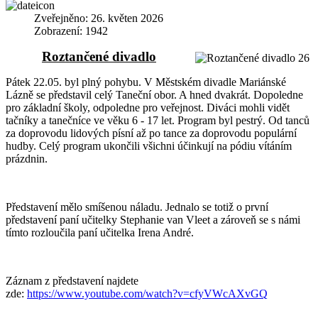
Zveřejněno: 26. květen 2026
Zobrazení: 1942
Roztančené divadlo
Pátek 22.05. byl plný pohybu. V Městském divadle Mariánské
Lázně se představil celý Taneční obor. A hned dvakrát. Dopoledne
pro základní školy, odpoledne pro veřejnost. Diváci mohli vidět
tačníky a tanečníce ve věku 6 - 17 let. Program byl pestrý. Od tanců
za doprovodu lidových písní až po tance za doprovodu populární
hudby. Celý program ukončili všichni účinkují na pódiu vítáním
prázdnin.
Představení mělo smíšenou náladu. Jednalo se totiž o první
představení paní učitelky Stephanie van Vleet a zároveň se s námi
tímto rozloučila paní učitelka Irena André.
Záznam z představení najdete
zde:
https://www.youtube.com/watch?v=cfyVWcAXvGQ