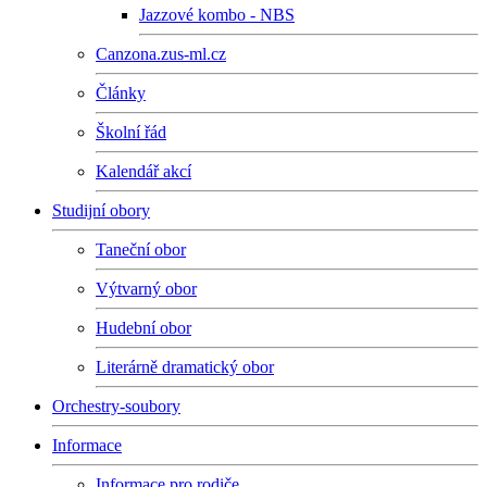
Jazzové kombo - NBS
Canzona.zus-ml.cz
Články
Školní řád
Kalendář akcí
Studijní obory
Taneční obor
Výtvarný obor
Hudební obor
Literárně dramatický obor
Orchestry-soubory
Informace
Informace pro rodiče