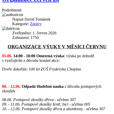
Podrobnosti
Napsal
David Tománek
Kategorie:
Zprávy
Zveřejněno: 1. červen 2026
Zobrazení: 1750
ORGANIZACE VÝUKY V MĚSÍCI ČERVNU
05.06.
14:00 - 18:00 Omezená výuka
: výuka po dohodě
s vyučujícím z důvodu konání akce:
Dveře dokořán: 100 let ZUŠ Fryderyka Chopina
08. - 12.06.
Odpadá Hudební nauka
z důvodu postupových
zkoušek
08.06. Postupové zkoušky dřeva
- učebna 307
09. - 11.06. Postupové zkoušky žestě, bicí
- učebna 005
10. - 12.06. Postupové zkoušky dřeva a akordeony
- učebna 307