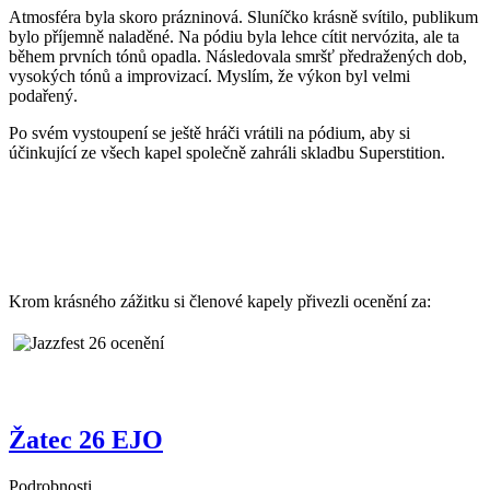
Atmosféra byla skoro prázninová. Sluníčko krásně svítilo, publikum
bylo příjemně naladěné. Na pódiu byla lehce cítit nervózita, ale ta
během prvních tónů opadla. Následovala smršť předražených dob,
vysokých tónů a improvizací. Myslím, že výkon byl velmi
podařený.
Po svém vystoupení se ještě hráči vrátili na pódium, aby si
účinkující ze všech kapel společně zahráli skladbu Superstition.
Krom krásného zážitku si členové kapely přivezli ocenění za:
Žatec 26 EJO
Podrobnosti