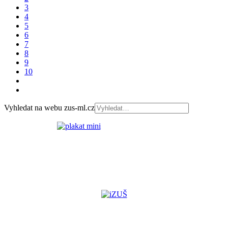
3
4
5
6
7
8
9
10
Vyhledat na webu zus-ml.cz