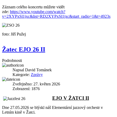
Záznam celého koncertu můžete vidět
zde:
https://www.youtube.com/watch?
v=2XYPxSl1jxc&list=RD2XYPxSl1jxc&start_radio=1&t=4923s
foto: Jiří Pužej
Žatec EJO 26 II
Podrobnosti
Napsal
David Tománek
Kategorie:
Zprávy
Zveřejněno: 27. květen 2026
Zobrazení: 1876
EJO V ŽATCI II
Dne 27.05.2026 se blýskl náš Elementární jazzový orchestr v
Letním kině v Žatci.