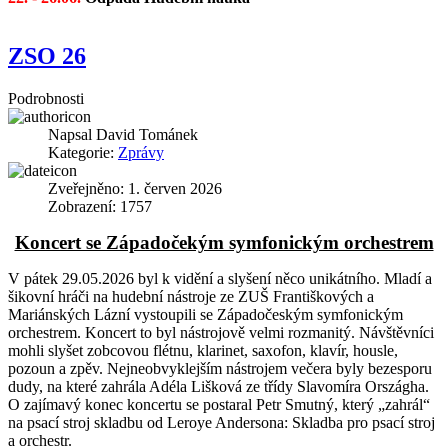
ZSO 26
Podrobnosti
Napsal
David Tománek
Kategorie:
Zprávy
Zveřejněno: 1. červen 2026
Zobrazení: 1757
Koncert se Západočekým symfonickým orchestrem
V pátek 29.05.2026 byl k vidění a slyšení něco unikátního. Mladí a
šikovní hráči na hudební nástroje ze ZUŠ Františkových a
Mariánských Lázní vystoupili se Západočeským symfonickým
orchestrem. Koncert to byl nástrojově velmi rozmanitý. Návštěvníci
mohli slyšet zobcovou flétnu, klarinet, saxofon, klavír, housle,
pozoun a zpěv. Nejneobvyklejším nástrojem večera byly bezesporu
dudy, na které zahrála Adéla Lišková ze třídy Slavomíra Országha.
O zajímavý konec koncertu se postaral Petr Smutný, který „zahrál“
na psací stroj skladbu od Leroye Andersona: Skladba pro psací stroj
a orchestr.